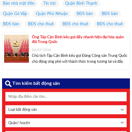
Bán nhà mặt tiền
Tin tức
Quận Bình Thạnh
Quận Gò Vấp
Quận Phú Nhuận
BĐS bán
BĐS bán
BĐS bán
BĐS cho thuê
BĐS cho thuê
BĐS cho thuê
Ông Tập Cận Bình kêu gọi đẩy nhanh hiện đại hóa quân
đội Trung Quốc
02/07/2026
Chủ tịch Tập Cận Bình kêu gọi Đảng Cộng sản Trung Quốc
chủ động ứng phó với thách thức trong tương lai và đẩy
nhanh quá trình hiện đại hóa quân đội. Theo Tân Hoa xã và
TASS, phát biểu tại Lễ kỷ niệm 105 ...
Tìm kiếm bất động sản