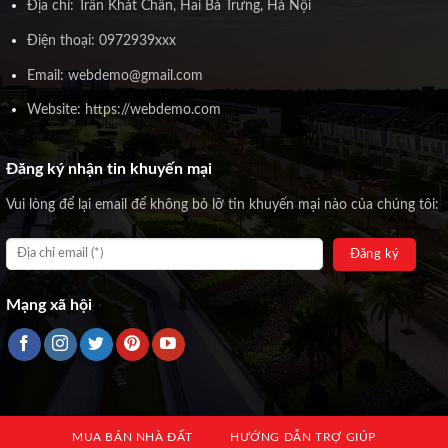
Địa chỉ: Trần Khát Chân, Hai Bà Trưng, Hà Nội
Điện thoại: 0972939xxx
Email: webdemo@gmail.com
Website: https://webdemo.com
Đăng ký nhận tin khuyến mại
Vui lòng để lại email để không bỏ lỡ tin khuyến mại nào của chúng tôi:
Mạng xã hội
MUA BÁN NHÀ ĐẤT
HƯỚNG DẪN TRỢ GIÚP