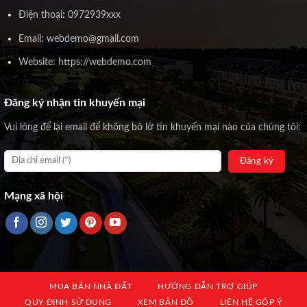
Điện thoại: 0972939xxx
Email: webdemo@gmail.com
Website: https://webdemo.com
Đăng ký nhận tin khuyến mại
Vui lòng để lại email để không bỏ lỡ tin khuyến mại nào của chúng tôi:
Mạng xã hội
MUA BÁN NHÀ ĐẤT
HƯỚNG DẪN TRỢ GIÚP
QUY ĐỊNH SỬ DỤNG
XEM BẢN ĐỒ
LIÊN HỆ GÓP Ý