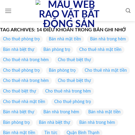
Skip
to
content
TAG ARCHIVES:
14 ĐIỀU KHOẢN TRONG BẢN GHI NHỚ
Cho thuê phòng trọ
Bán nhà mặt tiền
Bán nhà trong hẻm
Bán nhà biệt thự
Bán phòng trọ
Cho thuê nhà mặt tiền
Cho thuê nhà trong hẻm
Cho thuê biệt thự
Cho thuê phòng trọ
Bán phòng trọ
Cho thuê nhà mặt tiền
Cho thuê nhà trong hẻm
Cho thuê biệt thự
Cho thuê biệt thự
Cho thuê nhà trong hẻm
Cho thuê nhà mặt tiền
Cho thuê phòng trọ
Bán nhà biệt thự
Bán nhà trong hẻm
Bán nhà mặt tiền
Bán phòng trọ
Bán nhà biệt thự
Bán nhà trong hẻm
Bán nhà mặt tiền
Tin tức
Quận Bình Thạnh