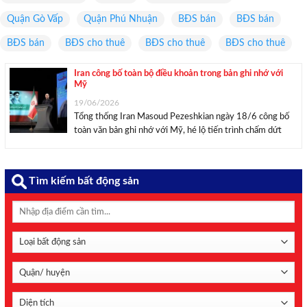
Quận Gò Vấp
Quận Phú Nhuận
BĐS bán
BĐS bán
BĐS bán
BĐS cho thuê
BĐS cho thuê
BĐS cho thuê
Iran công bố toàn bộ điều khoản trong bản ghi nhớ với
Mỹ
19/06/2026
Tổng thống Iran Masoud Pezeshkian ngày 18/6 công bố
toàn văn bản ghi nhớ với Mỹ, hé lộ tiến trình chấm dứt
xung đột, dỡ trừng phạt và đàm phán hạt nhân. “Đây là
một văn kiện lịch sử và là thông điệp từ một ...
Tìm kiếm bất động sản