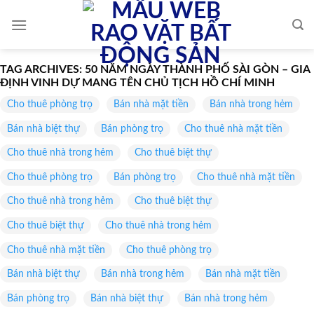
Skip
to
content
TAG ARCHIVES:
50 NĂM NGÀY THÀNH PHỐ SÀI GÒN – GIA
ĐỊNH VINH DỰ MANG TÊN CHỦ TỊCH HỒ CHÍ MINH
Cho thuê phòng trọ
Bán nhà mặt tiền
Bán nhà trong hẻm
Bán nhà biệt thự
Bán phòng trọ
Cho thuê nhà mặt tiền
Cho thuê nhà trong hẻm
Cho thuê biệt thự
Cho thuê phòng trọ
Bán phòng trọ
Cho thuê nhà mặt tiền
Cho thuê nhà trong hẻm
Cho thuê biệt thự
Cho thuê biệt thự
Cho thuê nhà trong hẻm
Cho thuê nhà mặt tiền
Cho thuê phòng trọ
Bán nhà biệt thự
Bán nhà trong hẻm
Bán nhà mặt tiền
Bán phòng trọ
Bán nhà biệt thự
Bán nhà trong hẻm