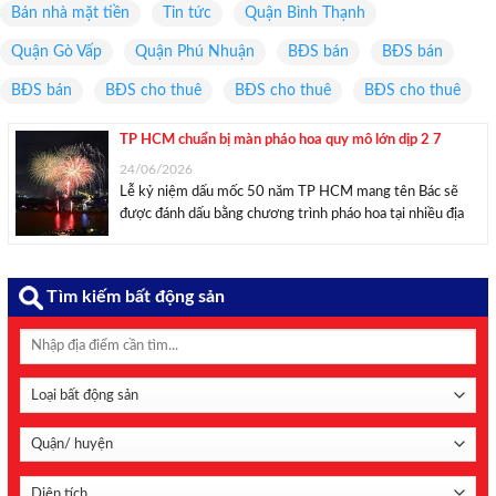
Bán nhà mặt tiền
Tin tức
Quận Bình Thạnh
Quận Gò Vấp
Quận Phú Nhuận
BĐS bán
BĐS bán
BĐS bán
BĐS cho thuê
BĐS cho thuê
BĐS cho thuê
TP HCM chuẩn bị màn pháo hoa quy mô lớn dịp 2 7
24/06/2026
Lễ kỷ niệm dấu mốc 50 năm TP HCM mang tên Bác sẽ
được đánh dấu bằng chương trình pháo hoa tại nhiều địa
phương, diễn ra trong 15 phút vào tối 2/7. TP HCM sẽ tổ
chức bắn pháo hoa tại 16 điểm dịp ...
Tìm kiếm bất động sản