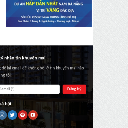
ý nhận tin khuyến mại
g để lại email để không bỏ lỡ tin khuyến mại nào
ng tôi:
ã hội