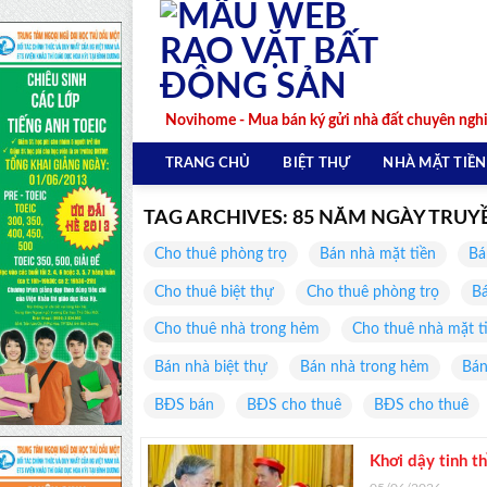
Skip
to
content
Novihome - Mua bán ký gửi nhà đất chuyên ngh
TRANG CHỦ
BIỆT THỰ
NHÀ MẶT TIỀN
TAG ARCHIVES:
85 NĂM NGÀY TRUY
Cho thuê phòng trọ
Bán nhà mặt tiền
Bá
Cho thuê biệt thự
Cho thuê phòng trọ
Bá
Cho thuê nhà trong hẻm
Cho thuê nhà mặt t
Bán nhà biệt thự
Bán nhà trong hẻm
Bán
BĐS bán
BĐS cho thuê
BĐS cho thuê
Khơi dậy tinh t