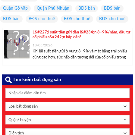
Quận Gò Vấp
Quận Phú Nhuận
BĐS bán
BĐS bán
BĐS bán
BĐS cho thuê
BĐS cho thuê
BĐS cho thuê
L&#227;i suất tiền gửi dần l&#234;n 8–9%/năm, đầu tư
cổ phiếu c&#242;n hấp dẫn?
18/05/2026
Khi lãi suất tiền gửi ở vùng 8–9% và mặt bằng trái phiếu
cũng cao hơn, sức hấp dẫn tương đối của cổ phiếu trong
ngắn hạn bị ảnh hưởng. Theo các chuyên gia tại Data Talk |
Macro Insight, cơ hội trên thị ...
Tìm kiếm bất động sản