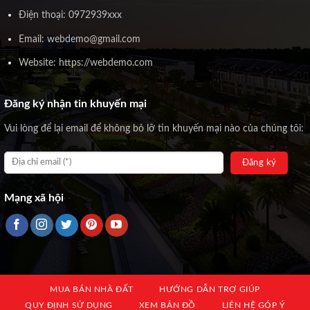
Điện thoại: 0972939xxx
Email: webdemo@gmail.com
Website: https://webdemo.com
Đăng ký nhận tin khuyến mại
Vui lòng để lại email để không bỏ lỡ tin khuyến mại nào của chúng tôi:
Mạng xã hội
MUA BÁN NHÀ ĐẤT
HƯỚNG DẪN TRỢ GIÚP
QUY ĐỊNH SỬ DỤNG
XEM BẢN ĐỒ
LIÊN HỆ GÓP Ý