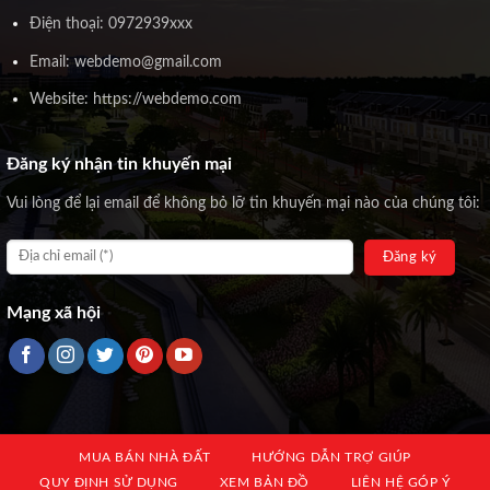
Điện thoại: 0972939xxx
Email: webdemo@gmail.com
Website: https://webdemo.com
Đăng ký nhận tin khuyến mại
Vui lòng để lại email để không bỏ lỡ tin khuyến mại nào của chúng tôi:
Mạng xã hội
MUA BÁN NHÀ ĐẤT
HƯỚNG DẪN TRỢ GIÚP
QUY ĐỊNH SỬ DỤNG
XEM BẢN ĐỒ
LIÊN HỆ GÓP Ý