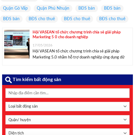
Quận Gò Vấp
Quận Phú Nhuận
BĐS bán
BĐS bán
BĐS bán
BĐS cho thuê
BĐS cho thuê
BĐS cho thuê
Hội VASEAN tổ chức chương trình chia sẻ giải pháp
Marketing 5 0 cho doanh nghiệp
17/05/2026
Hội VASEAN tổ chức chương trình chia sẻ giải pháp
Marketing 5.0 nhằm hỗ trợ doanh nghiệp ứng dụng dữ
liệu, AI và công nghệ số để mở rộng khách hàng, nâng cao
hiệu quả marketing và thúc đẩy xuất khẩu. Ông Trần Tuấn
Minh, ...
Tìm kiếm bất động sản