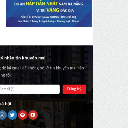
ý nhận tin khuyến mại
g để lại email để không bỏ lỡ tin khuyến mại nào
ng tôi:
ã hội