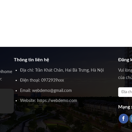
Thông tin liên hệ
Đăng k
Địa chỉ: Trần Khát Chân, Hai Bà Trưng, Hà Nội
Vui lòn
vihome
của chú
y:
Điện thoại: 0972939xxx
Email: webdemo@gmail.com
Website: https://webdemo.com
Mạng x