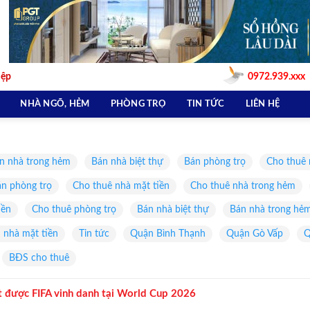
iệp
0972.939.xxx
NHÀ NGÕ, HẺM
PHÒNG TRỌ
TIN TỨC
LIÊN HỆ
n nhà trong hẻm
Bán nhà biệt thự
Bán phòng trọ
Cho thuê 
n phòng trọ
Cho thuê nhà mặt tiền
Cho thuê nhà trong hẻm
iền
Cho thuê phòng trọ
Bán nhà biệt thự
Bán nhà trong hẻ
 nhà mặt tiền
Tin tức
Quận Bình Thạnh
Quận Gò Vấp
Q
BĐS cho thuê
t được FIFA vinh danh tại World Cup 2026