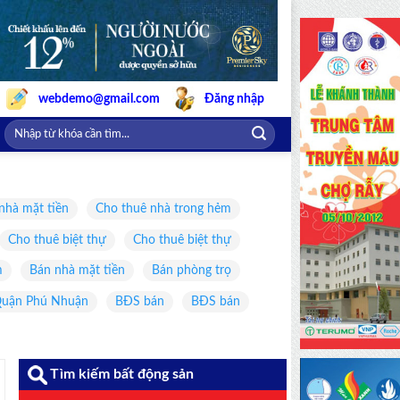
webdemo@gmail.com
Đăng nhập
nhà mặt tiền
Cho thuê nhà trong hẻm
Cho thuê biệt thự
Cho thuê biệt thự
m
Bán nhà mặt tiền
Bán phòng trọ
uận Phú Nhuận
BĐS bán
BĐS bán
Tìm kiếm bất động sản