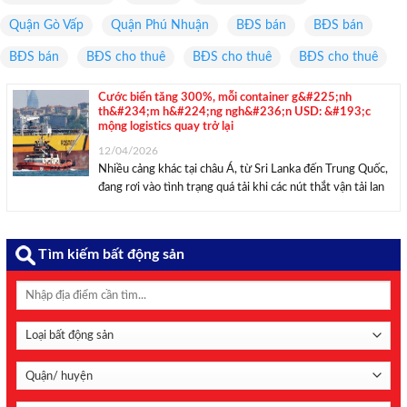
Quận Gò Vấp
Quận Phú Nhuận
BĐS bán
BĐS bán
BĐS bán
BĐS cho thuê
BĐS cho thuê
BĐS cho thuê
Cước biển tăng 300%, mỗi container g&#225;nh
th&#234;m h&#224;ng ngh&#236;n USD: &#193;c
mộng logistics quay trở lại
12/04/2026
Nhiều cảng khác tại châu Á, từ Sri Lanka đến Trung Quốc,
đang rơi vào tình trạng quá tải khi các nút thắt vận tải lan
rộng khắp khu vực. Giao thông tại Singapore đang tắc
nghẽn, trên các vùng biển xung quanh đảo ...
Tìm kiếm bất động sản