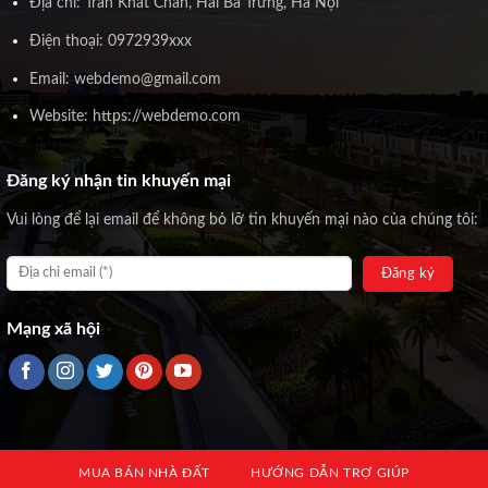
Địa chỉ: Trần Khát Chân, Hai Bà Trưng, Hà Nội
Điện thoại: 0972939xxx
Email: webdemo@gmail.com
Website: https://webdemo.com
Đăng ký nhận tin khuyến mại
Vui lòng để lại email để không bỏ lỡ tin khuyến mại nào của chúng tôi:
Mạng xã hội
MUA BÁN NHÀ ĐẤT
HƯỚNG DẪN TRỢ GIÚP