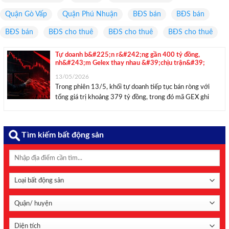
Quận Gò Vấp
Quận Phú Nhuận
BĐS bán
BĐS bán
BĐS bán
BĐS cho thuê
BĐS cho thuê
BĐS cho thuê
Tự doanh b&#225;n r&#242;ng gần 400 tỷ đồng,
nh&#243;m Gelex thay nhau &#39;chịu trận&#39;
13/05/2026
Trong phiên 13/5, khối tự doanh tiếp tục bán ròng với
tổng giá trị khoảng 379 tỷ đồng, trong đó mã GEX ghi
nhận giá trị bán ròng lớn nhất, với gần 168 tỷ đồng. Áp lực
bán mạnh từ nhóm Vingroup có thời ...
Tìm kiếm bất động sản