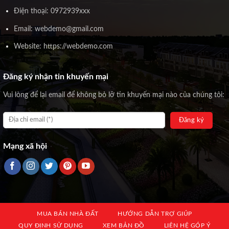
Điện thoại: 0972939xxx
Email: webdemo@gmail.com
Website: https://webdemo.com
Đăng ký nhận tin khuyến mại
Vui lòng để lại email để không bỏ lỡ tin khuyến mại nào của chúng tôi:
Mạng xã hội
MUA BÁN NHÀ ĐẤT
HƯỚNG DẪN TRỢ GIÚP
QUY ĐỊNH SỬ DỤNG
XEM BẢN ĐỒ
LIÊN HỆ GÓP Ý