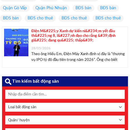
Quận Gò Vấp
Quận Phú Nhuận
BĐS bán
BĐS bán
BĐS bán
BĐS cho thuê
BĐS cho thuê
BĐS cho thuê
Điện M&#225;y Xanh dự kiến ni&#234;m yết đầu
th&#225;ng 8, l&#227;nh đạo cho rằng &#39;định
gi&#225; đang qu&#225; thấp&#39;
28/05/2026
Theo ông Hiểu Em, Điện Máy Xanh định vị đây là “thương
vụ IPO tỷ đô đầu tiên trong năm 2026”. Ông cho biết
doanh nghiệp hiện được định giá khoảng 3,5 tỷ USD và là
công ty con của CTCP Đầu tư Thế Giới ...
Tìm kiếm bất động sản