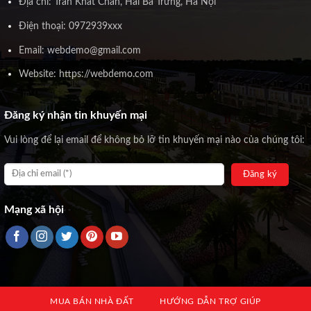
Địa chỉ: Trần Khát Chân, Hai Bà Trưng, Hà Nội
Điện thoại: 0972939xxx
Email: webdemo@gmail.com
Website: https://webdemo.com
Đăng ký nhận tin khuyến mại
Vui lòng để lại email để không bỏ lỡ tin khuyến mại nào của chúng tôi:
Mạng xã hội
MUA BÁN NHÀ ĐẤT
HƯỚNG DẪN TRỢ GIÚP