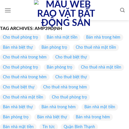
Skip
to
content
TAG ARCHIVES:
AMP39ĐỊNH
Cho thuê phòng trọ
Bán nhà mặt tiền
Bán nhà trong hẻm
Bán nhà biệt thự
Bán phòng trọ
Cho thuê nhà mặt tiền
Cho thuê nhà trong hẻm
Cho thuê biệt thự
Cho thuê phòng trọ
Bán phòng trọ
Cho thuê nhà mặt tiền
Cho thuê nhà trong hẻm
Cho thuê biệt thự
Cho thuê biệt thự
Cho thuê nhà trong hẻm
Cho thuê nhà mặt tiền
Cho thuê phòng trọ
Bán nhà biệt thự
Bán nhà trong hẻm
Bán nhà mặt tiền
Bán phòng trọ
Bán nhà biệt thự
Bán nhà trong hẻm
Bán nhà mặt tiền
Tin tức
Quận Bình Thạnh