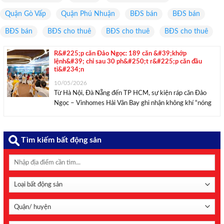
Quận Gò Vấp
Quận Phú Nhuận
BĐS bán
BĐS bán
BĐS bán
BĐS cho thuê
BĐS cho thuê
BĐS cho thuê
R&#225;p căn Đảo Ngọc: 189 căn &#39;khớp
lệnh&#39; chỉ sau 30 ph&#250;t r&#225;p căn đầu
ti&#234;n
10/05/2026
Từ Hà Nội, Đà Nẵng đến TP HCM, sự kiện ráp căn Đảo
Ngọc – Vinhomes Hải Vân Bay ghi nhận không khí “nóng
rực” suốt cả ngày 10/5 với hàng trăm khách hàng và đại lý
tham gia săn quỹ căn đẹp. Chỉ ...
Tìm kiếm bất động sản