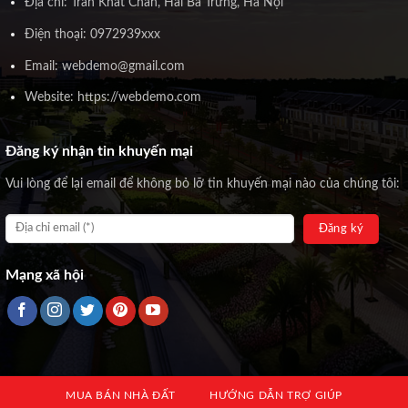
Địa chỉ: Trần Khát Chân, Hai Bà Trưng, Hà Nội
Điện thoại: 0972939xxx
Email: webdemo@gmail.com
Website: https://webdemo.com
Đăng ký nhận tin khuyến mại
Vui lòng để lại email để không bỏ lỡ tin khuyến mại nào của chúng tôi:
Mạng xã hội
MUA BÁN NHÀ ĐẤT
HƯỚNG DẪN TRỢ GIÚP