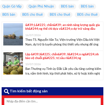
Quận Gò Vấp
Quận Phú Nhuận
BĐS bán
BĐS bán
BĐS bán
BĐS cho thuê
BĐS cho thuê
BĐS cho thuê
&#39;L&#225; chắn&#39; an ninh năng lượng quốc gia
kh&#244;ng thể chỉ dựa v&#224;o dự trữ xăng dầu
16/07/2026
Theo TS. Nguyễn Văn Tư, Viện trưởng Viện Dầu khí Việt
Nam, dự trữ là tuyến phòng thủ thiết yếu nhưng để ứng
phó biến động toàn cầu, Việt Nam cần xây dựng “lá chắn”
an ninh năng lượng nhiều lớp bảo vệ. Một ...
Lập &#39;l&#225; chắn&#39; li&#234;n ng&#224;nh
bảo vệ chuỗi gi&#225; trị sầu ri&#234;ng
10/07/2026
Ban Thường vụ Tỉnh ủy Đắk Lắk yêu cầu tăng cường kiểm
tra, nắm tình hình, kịp thời phát hiện, xử lý hoặc kiến nghị
cơ quan có thẩm quyền xử lý các hành vi vi phạm. Sơ chế
sầu riêng. Ảnh: Bích Hồng/Bnews/Vnanet.vn ...
Tìm kiếm bất động sản