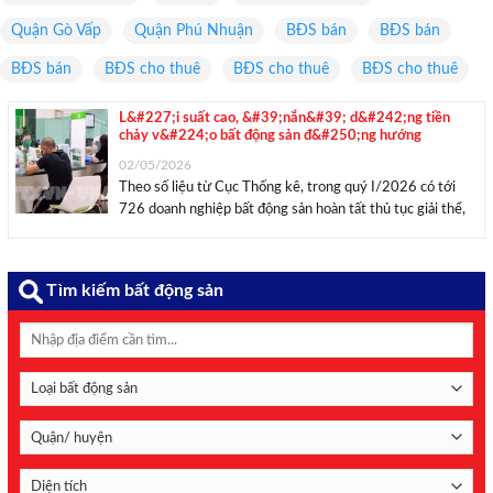
Quận Gò Vấp
Quận Phú Nhuận
BĐS bán
BĐS bán
BĐS bán
BĐS cho thuê
BĐS cho thuê
BĐS cho thuê
L&#227;i suất cao, &#39;nắn&#39; d&#242;ng tiền
chảy v&#224;o bất động sản đ&#250;ng hướng
02/05/2026
Theo số liệu từ Cục Thống kê, trong quý I/2026 có tới
726 doanh nghiệp bất động sản hoàn tất thủ tục giải thể,
tăng gấp đôi so với cùng kỳ năm trước. Áp lực chi phí vốn
gia tăng trong bối cảnh tín ...
Tìm kiếm bất động sản