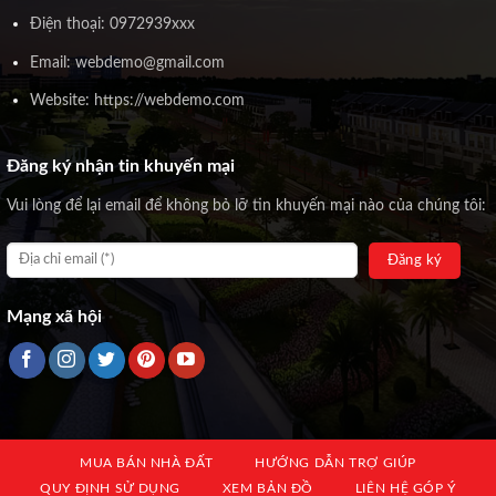
Điện thoại: 0972939xxx
Email: webdemo@gmail.com
Website: https://webdemo.com
Đăng ký nhận tin khuyến mại
Vui lòng để lại email để không bỏ lỡ tin khuyến mại nào của chúng tôi:
Mạng xã hội
MUA BÁN NHÀ ĐẤT
HƯỚNG DẪN TRỢ GIÚP
QUY ĐỊNH SỬ DỤNG
XEM BẢN ĐỒ
LIÊN HỆ GÓP Ý