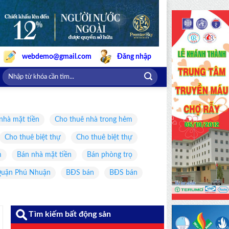
webdemo@gmail.com
Đăng nhập
nhà mặt tiền
Cho thuê nhà trong hẻm
Cho thuê biệt thự
Cho thuê biệt thự
m
Bán nhà mặt tiền
Bán phòng trọ
uận Phú Nhuận
BĐS bán
BĐS bán
Tìm kiếm bất động sản