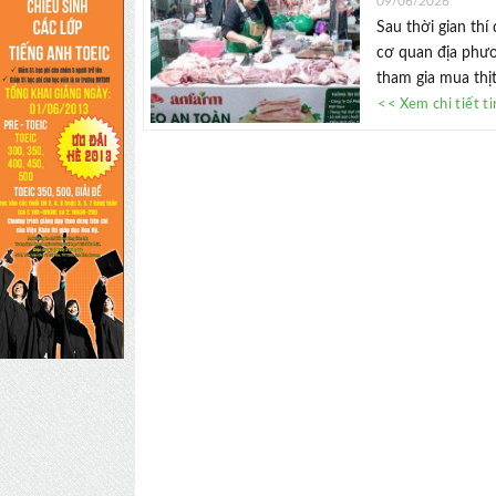
09/06/2026
Sau thời gian th
cơ quan địa phươ
tham gia mua thị
<< Xem chi tiết t