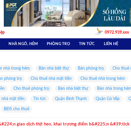
iệp
0972.939.xxx
NHÀ NGÕ, HẺM
PHÒNG TRỌ
TIN TỨC
LIÊN HỆ
n nhà trong hẻm
Bán nhà biệt thự
Bán phòng trọ
Cho thuê 
n phòng trọ
Cho thuê nhà mặt tiền
Cho thuê nhà trong hẻm
iền
Cho thuê phòng trọ
Bán nhà biệt thự
Bán nhà trong hẻ
 nhà mặt tiền
Tin tức
Quận Bình Thạnh
Quận Gò Vấp
Q
BĐS cho thuê
#224;n giao dịch thịt heo, khai trương điểm b&#225;n &#39;tick
ch nhiệm&#39;