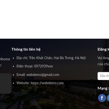
Thông tin liên hệ
Đăng k
Địa chỉ: Trần Khát Chân, Hai Bà Trưng, Hà Nội
Vui lòn
vihome
của chú
y:
Điện thoại: 0972939xxx
Email: webdemo@gmail.com
Website: https://webdemo.com
Mạng x