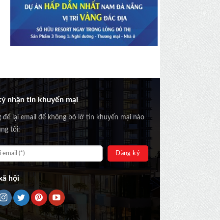
ý nhận tin khuyến mại
g để lại email để không bỏ lỡ tin khuyến mại nào
ng tôi:
ã hội