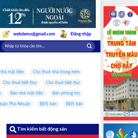
webdemo@gmail.com
Đăng nhập
nhà mặt tiền
Cho thuê nhà trong hẻm
Cho thuê biệt thự
Cho thuê biệt thự
m
Bán nhà mặt tiền
Bán phòng trọ
uận Phú Nhuận
BĐS bán
BĐS bán
Tìm kiếm bất động sản