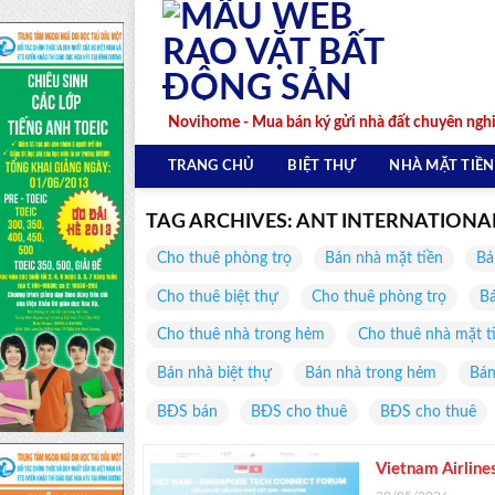
Skip
to
content
Novihome - Mua bán ký gửi nhà đất chuyên ngh
TRANG CHỦ
BIỆT THỰ
NHÀ MẶT TIỀN
TAG ARCHIVES:
ANT INTERNATIONA
Cho thuê phòng trọ
Bán nhà mặt tiền
Bá
Cho thuê biệt thự
Cho thuê phòng trọ
Bá
Cho thuê nhà trong hẻm
Cho thuê nhà mặt t
Bán nhà biệt thự
Bán nhà trong hẻm
Bán
BĐS bán
BĐS cho thuê
BĐS cho thuê
Vietnam Airline
số