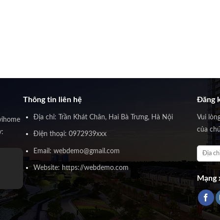
Thông tin liên hệ
Đăng k
Địa chỉ: Trần Khát Chân, Hai Bà Trưng, Hà Nội
Vui lòn
vihome
của chú
y:
Điện thoại: 0972939xxx
Email: webdemo@gmail.com
Website: https://webdemo.com
Mạng x