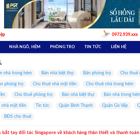
iệp
0972.939.xxx
NHÀ NGÕ, HẺM
PHÒNG TRỌ
TIN TỨC
LIÊN HỆ
L
n nhà trong hẻm
Bán nhà biệt thự
Bán phòng trọ
Cho thuê 
n phòng trọ
Cho thuê nhà mặt tiền
Cho thuê nhà trong hẻm
iền
Cho thuê phòng trọ
Bán nhà biệt thự
Bán nhà trong hẻ
 nhà mặt tiền
Tin tức
Quận Bình Thạnh
Quận Gò Vấp
Q
BĐS cho thuê
s bắt tay đối tác Singapore về khách hàng thân thiết và thanh toán