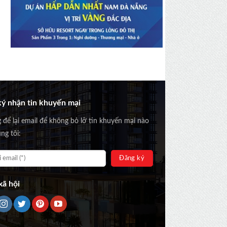
ý nhận tin khuyến mại
g để lại email để không bỏ lỡ tin khuyến mại nào
ng tôi:
ã hội