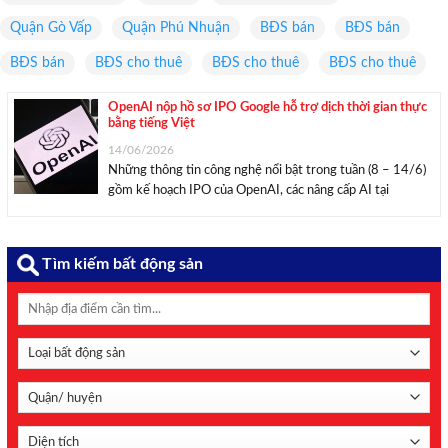
Quận Gò Vấp
Quận Phú Nhuận
BĐS bán
BĐS bán
BĐS bán
BĐS cho thuê
BĐS cho thuê
BĐS cho thuê
OpenAI nộp hồ sơ IPO Google hỗ trợ dịch thời gian thực
bằng tiếng Việt
14/06/2026
Những thông tin công nghệ nổi bật trong tuần (8 – 14/6)
gồm kế hoạch IPO của OpenAI, các nâng cấp AI tại
WWDC 2026 và tính năng dịch giọng nói thời gian thực
hỗ trợ tiếng Việt của Google. OpenAI nộp đơn IPO với ...
Tìm kiếm bất động sản