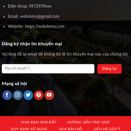
Điện thoại: 0972939xxx
Email: webdemo@gmail.com
Website: https://webdemo.com
Đăng ký nhận tin khuyến mại
Vui lòng để lại email để không bỏ lỡ tin khuyến mại nào của chúng tôi:
Mạng xã hội
MUA BÁN NHÀ ĐẤT
HƯỚNG DẪN TRỢ GIÚP
QUY ĐỊNH SỬ DỤNG
XEM BẢN ĐỒ
LIÊN HỆ GÓP Ý