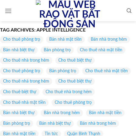
Skip
to
content
TAG ARCHIVES:
APPLE INTELLIGENCE
Cho thuê phòng trọ
Bán nhà mặt tiền
Bán nhà trong hẻm
Bán nhà biệt thự
Bán phòng trọ
Cho thuê nhà mặt tiền
Cho thuê nhà trong hẻm
Cho thuê biệt thự
Cho thuê phòng trọ
Bán phòng trọ
Cho thuê nhà mặt tiền
Cho thuê nhà trong hẻm
Cho thuê biệt thự
Cho thuê biệt thự
Cho thuê nhà trong hẻm
Cho thuê nhà mặt tiền
Cho thuê phòng trọ
Bán nhà biệt thự
Bán nhà trong hẻm
Bán nhà mặt tiền
Bán phòng trọ
Bán nhà biệt thự
Bán nhà trong hẻm
Bán nhà mặt tiền
Tin tức
Quận Bình Thạnh