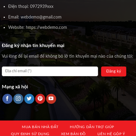
Điện thoại: 0972939xxx
Email: webdemo@gmail.com
Website: https://webdemo.com
Đăng ký nhận tin khuyến mại
Vui lòng để lại email để không bỏ lỡ tin khuyến mại nào của chúng tôi:
Mạng xã hội
MUA BÁN NHÀ ĐẤT
HƯỚNG DẪN TRỢ GIÚP
QUY ĐỊNH SỬ DỤNG
XEM BẢN ĐỒ
LIÊN HỆ GÓP Ý