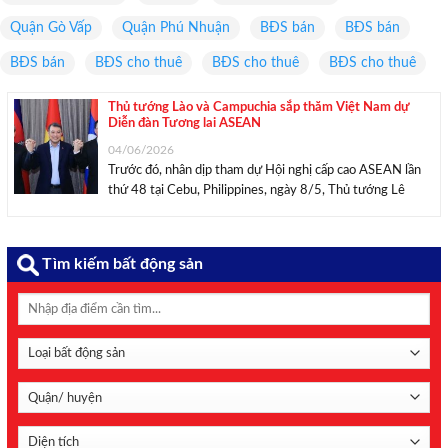
Quận Gò Vấp
Quận Phú Nhuận
BĐS bán
BĐS bán
BĐS bán
BĐS cho thuê
BĐS cho thuê
BĐS cho thuê
Thủ tướng Lào và Campuchia sắp thăm Việt Nam dự
Diễn đàn Tương lai ASEAN
04/06/2026
Trước đó, nhân dịp tham dự Hội nghị cấp cao ASEAN lần
thứ 48 tại Cebu, Philippines, ngày 8/5, Thủ tướng Lê
Minh Hưng đã có cuộc ăn sáng làm việc với Thủ tướng
Campuchia Hun Manet và Thủ tướng Lào Sonexay
Siphandone. Tại cuộc ...
Tìm kiếm bất động sản