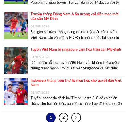
Poeiphimai giúp tuyển Thái Lan đánh bại Malaysia với tỷ
số 2-0, chiếm ngôi đầu bảng B ASEAN Cup 2026. Tuyển
Thái Lan bước vào trận gặp Malaysia thuộc Vòng bảng
Truyền thông Đông Nam Á ấn tượng với diện mạo mới
của sân Mỹ Đình
ASEAN Cup 2026 lúc 20h ngày ...
01/08/2026
Sau gần hai năm không đăng cai các trận đấu của tuyển
Việt Nam, sân vận động Mỹ Đình nhận nhiều lời khen từ
truyền thông Đông Nam Á nhờ chất lượng mặt cỏ sau cải
tạo. “Sân Mỹ Đình lột xác ngoạn mục, bạn ...
Tuyển Việt Nam bị Singapore cầm hòa trên sân Mỹ Đình
31/07/2026
Dù thi đấu nỗ lực, tuyển Việt Nam vẫn không thể xuyên
thủng được mành lưới của tuyển Singapore và kết thúc
trận đấu với tỷ số 0-0. Sự cổ vũ của đông đảo người hâm
mộ trên sân Mỹ Đình giúp tuyển Việt Nam ...
Indonesia thắng trận thứ hai liên tiếp chờ quyết đấu Việt
Nam
31/07/2026
Tuyển Indonesia đánh bại Timor-Leste 3-0 để có chiến
thắng thứ hai liên tiếp, qua đó có màn chạy đà tốt cho trận
gặp Việt Nam vào tuần sau. Tuyển Indonesia bước vào
cuộc so tài với Timor-Leste thuộc lượt trận hai Vòng bảng
1
2
ASEAN ...