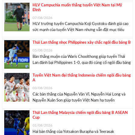
Trong bài nhận định trước trận đấu giữa tuyển Việt Nam
HLV Campuchia muốn thắng tuyển Việt Nam tại Mỹ
Đình
và Campuchia ...
07/08/2026
HLV trưởng tuyển Campuchia Koji Gyotoku đánh giá cao
sức mạnh của tuyển Việt Nam nhưng vẫn đặt mục tiêu
chiến thắng ở lượt trận cuối bảng A ASEAN Cup 2026.
“Tuyển Campuchia không có nhiều cơ hội để gặp một đội
Thái Lan thắng nhọc Philippines xây chắc ngôi đầu bảng B
mạnh như Việt ...
05/08/2026
Bàn thắng muộn của Waris Choolthong giúp tuyển Thái
Lan đánh bại Philippines 1-0, qua đó củng cố ngôi đầu bảng
B ASEAN Cup 2026. Ở màn so tài lúc 20h ngày 4/8
thuộc lượt trận thứ ba bảng B ASEAN Cup 2026, dù phải
Tuyển Việt Nam đại thắng Indonesia chiếm ngôi đầu bảng
A
...
03/08/2026
Các bàn thắng của Nguyễn Văn Vĩ, Nguyễn Hai Long và
Nguyễn Xuân Son giúp tuyển Việt Nam hạ tuyển
Indonesia 3-0, qua đó vươn lên dẫn đầu bảng A tại ASEAN
Cup 2026. Sau khi bị Singapore cầm hòa hôm 31/7, tuyển
Thái Lan thắng Malaysia chiếm ngôi đầu bảng B ASEAN
Cup
Việt Nam ...
01/08/2026
Hai bàn thắng của Yotsakon Burapha và Teerasak