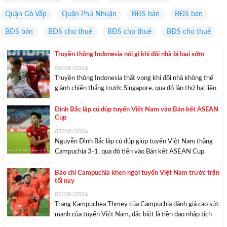
Quận Gò Vấp
Quận Phú Nhuận
BĐS bán
BĐS bán
BĐS bán
BĐS cho thuê
BĐS cho thuê
BĐS cho thuê
Truyền thông Indonesia nói gì khi đội nhà bị loại sớm
08/08/2026
Truyền thông Indonesia thất vọng khi đội nhà không thể
giành chiến thắng trước Singapore, qua đó lần thứ hai liên
tiếp dừng bước ở Vòng bảng ASEAN Cup. Sau trận hòa
với tỷ số 1-1 khi chạm trán tuyển Singapore tối 7/8,
Đình Bắc lập cú đúp tuyển Việt Nam vào Bán kết ASEAN
Cup
tuyển Indonesia ...
07/08/2026
Nguyễn Đình Bắc lập cú đúp giúp tuyển Việt Nam thắng
Campuchia 3-1, qua đó tiến vào Bán kết ASEAN Cup
2026 với ngôi nhất bảng A. Ở lượt trận cuối cùng của
Vòng bảng ASEAN Cup 2026 gặp Campuchia lúc 20h
Báo chí Campuchia khen ngợi tuyển Việt Nam trước trận
tối nay
ngày 7/8 trên ...
07/08/2026
Trang Kampuchea Thmey của Campuchia đánh giá cao sức
mạnh của tuyển Việt Nam, đặc biệt là tiền đạo nhập tịch
Nguyễn Xuân Son trước trận đấu lúc 20h tối nay 7/8.