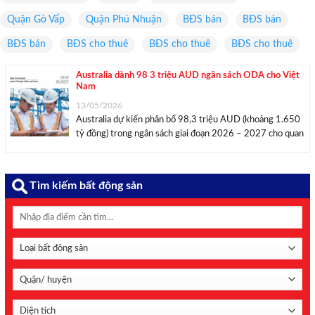
Quận Gò Vấp
Quận Phú Nhuận
BĐS bán
BĐS bán
BĐS bán
BĐS cho thuê
BĐS cho thuê
BĐS cho thuê
Australia dành 98 3 triệu AUD ngân sách ODA cho Việt
Nam
13/05/2026
Australia dự kiến phân bổ 98,3 triệu AUD (khoảng 1.650
tỷ đồng) trong ngân sách giai đoạn 2026 – 2027 cho quan
hệ đối tác phát triển với Việt Nam, tăng so với mức 96,6
triệu AUD giai đoạn 2025 – 2026. Australia phân bổ ...
Tìm kiếm bất động sản