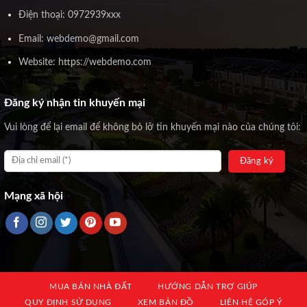
Điện thoại: 0972939xxx
Email: webdemo@gmail.com
Website: https://webdemo.com
Đăng ký nhận tin khuyến mại
Vui lòng để lại email để không bỏ lỡ tin khuyến mại nào của chúng tôi:
Mạng xã hội
MUA BÁN NHÀ ĐẤT
HƯỚNG DẪN TRỢ GIÚP
QUY ĐỊNH SỬ DỤNG
XEM BẢN ĐỒ
LIÊN HỆ GÓP Ý