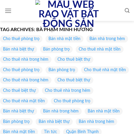
Skip
to
content
TAG ARCHIVES:
BÀ PHẠM MINH HƯƠNG
Cho thuê phòng trọ
Bán nhà mặt tiền
Bán nhà trong hẻm
Bán nhà biệt thự
Bán phòng trọ
Cho thuê nhà mặt tiền
Cho thuê nhà trong hẻm
Cho thuê biệt thự
Cho thuê phòng trọ
Bán phòng trọ
Cho thuê nhà mặt tiền
Cho thuê nhà trong hẻm
Cho thuê biệt thự
Cho thuê biệt thự
Cho thuê nhà trong hẻm
Cho thuê nhà mặt tiền
Cho thuê phòng trọ
Bán nhà biệt thự
Bán nhà trong hẻm
Bán nhà mặt tiền
Bán phòng trọ
Bán nhà biệt thự
Bán nhà trong hẻm
Bán nhà mặt tiền
Tin tức
Quận Bình Thạnh