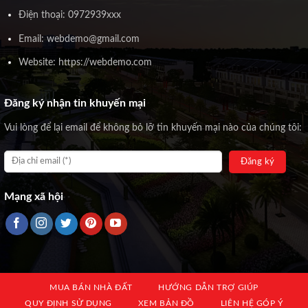
Điện thoại: 0972939xxx
Email: webdemo@gmail.com
Website: https://webdemo.com
Đăng ký nhận tin khuyến mại
Vui lòng để lại email để không bỏ lỡ tin khuyến mại nào của chúng tôi:
Mạng xã hội
MUA BÁN NHÀ ĐẤT
HƯỚNG DẪN TRỢ GIÚP
QUY ĐỊNH SỬ DỤNG
XEM BẢN ĐỒ
LIÊN HỆ GÓP Ý