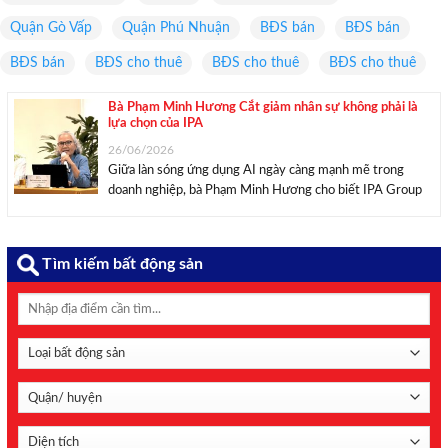
Quận Gò Vấp
Quận Phú Nhuận
BĐS bán
BĐS bán
BĐS bán
BĐS cho thuê
BĐS cho thuê
BĐS cho thuê
Bà Phạm Minh Hương Cắt giảm nhân sự không phải là
lựa chọn của IPA
26/06/2026
Giữa làn sóng ứng dụng AI ngày càng mạnh mẽ trong
doanh nghiệp, bà Phạm Minh Hương cho biết IPA Group
hoàn toàn có thể tối ưu vận hành và cắt giảm đáng kể nhân
sự, song tập đoàn không lựa chọn hướng đi này. ...
Tìm kiếm bất động sản