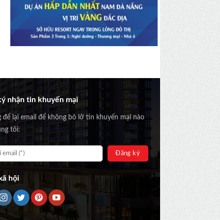
ý nhận tin khuyến mại
g để lại email để không bỏ lỡ tin khuyến mại nào
ng tôi:
ã hội