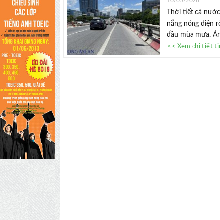
10/05/2026
Thời tiết cả nướ
nắng nóng diện r
đầu mùa mưa. Ảnh
<< Xem chi tiết t