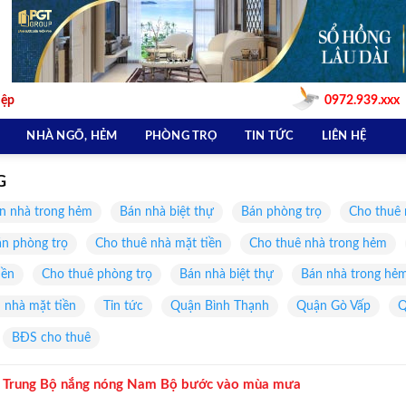
iệp
0972.939.xxx
NHÀ NGÕ, HẺM
PHÒNG TRỌ
TIN TỨC
LIÊN HỆ
G
n nhà trong hẻm
Bán nhà biệt thự
Bán phòng trọ
Cho thuê 
n phòng trọ
Cho thuê nhà mặt tiền
Cho thuê nhà trong hẻm
iền
Cho thuê phòng trọ
Bán nhà biệt thự
Bán nhà trong hẻ
 nhà mặt tiền
Tin tức
Quận Bình Thạnh
Quận Gò Vấp
Q
BĐS cho thuê
ộ Trung Bộ nắng nóng Nam Bộ bước vào mùa mưa