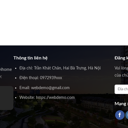
Thông tin liên hệ
Đăng k
Địa chỉ: Trần Khát Chân, Hai Bà Trưng, Hà Nội
Vui lòn
vihome
của chú
y:
Điện thoại: 0972939xxx
Email: webdemo@gmail.com
Website: https://webdemo.com
Mạng x