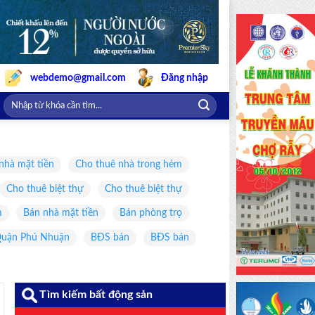
webdemo@gmail.com
Đăng nhập
nhà mặt tiền
Cho thuê nhà trong hẻm
Cho thuê biệt thự
Cho thuê biệt thự
m
Bán nhà mặt tiền
Bán phòng trọ
uận Phú Nhuận
BĐS bán
BĐS bán
Tìm kiếm bất động sản