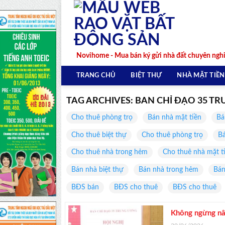
Skip
to
content
Novihome - Mua bán ký gửi nhà đất chuyên ngh
TRANG CHỦ
BIỆT THỰ
NHÀ MẶT TIỀN
TAG ARCHIVES:
BAN CHỈ ĐẠO 35 T
Cho thuê phòng trọ
Bán nhà mặt tiền
Bá
Cho thuê biệt thự
Cho thuê phòng trọ
Bá
Cho thuê nhà trong hẻm
Cho thuê nhà mặt t
Bán nhà biệt thự
Bán nhà trong hẻm
Bán
BĐS bán
BĐS cho thuê
BĐS cho thuê
Không ngừng nân