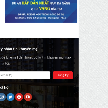
ý nhận tin khuyến mại
g để lại email để không bỏ lỡ tin khuyến mại nào
ng tôi:
ã hội