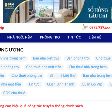
iệp
0972.939.xxx
NHÀ NGÕ, HẺM
PHÒNG TRỌ
TIN TỨC
LIÊN HỆ
RUNG ƯƠNG
n nhà trong hẻm
Bán nhà biệt thự
Bán phòng trọ
Cho thuê 
n phòng trọ
Cho thuê nhà mặt tiền
Cho thuê nhà trong hẻm
iền
Cho thuê phòng trọ
Bán nhà biệt thự
Bán nhà trong hẻ
 nhà mặt tiền
Tin tức
Quận Bình Thạnh
Quận Gò Vấp
Q
BĐS cho thuê
g cao hiệu quả công tác truyền thông chính sách