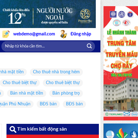
webdemo@gmail.com
Đăng nhập
nhà mặt tiền
Cho thuê nhà trong hẻm
Cho thuê biệt thự
Cho thuê biệt thự
m
Bán nhà mặt tiền
Bán phòng trọ
uận Phú Nhuận
BĐS bán
BĐS bán
Tìm kiếm bất động sản