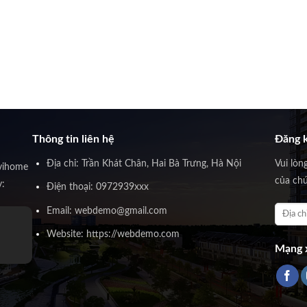
Thông tin liên hệ
Đăng k
Địa chỉ: Trần Khát Chân, Hai Bà Trưng, Hà Nội
Vui lòn
vihome
của chú
y:
Điện thoại: 0972939xxx
Email: webdemo@gmail.com
Website: https://webdemo.com
Mạng x