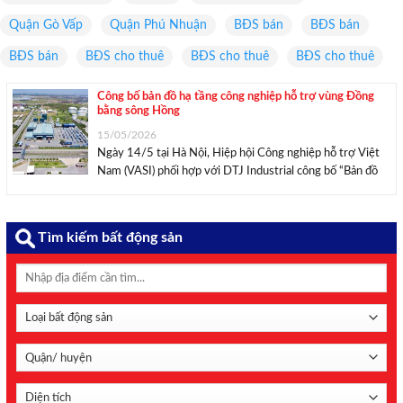
Quận Gò Vấp
Quận Phú Nhuận
BĐS bán
BĐS bán
BĐS bán
BĐS cho thuê
BĐS cho thuê
BĐS cho thuê
Công bố bản đồ hạ tầng công nghiệp hỗ trợ vùng Đồng
bằng sông Hồng
15/05/2026
Ngày 14/5 tại Hà Nội, Hiệp hội Công nghiệp hỗ trợ Việt
Nam (VASI) phối hợp với DTJ Industrial công bố “Bản đồ
hạ tầng công nghiệp hỗ trợ VASI”, cung cấp dữ liệu tổng
quan về quỹ đất, hạ tầng công nghiệp và chuỗi ...
Tìm kiếm bất động sản