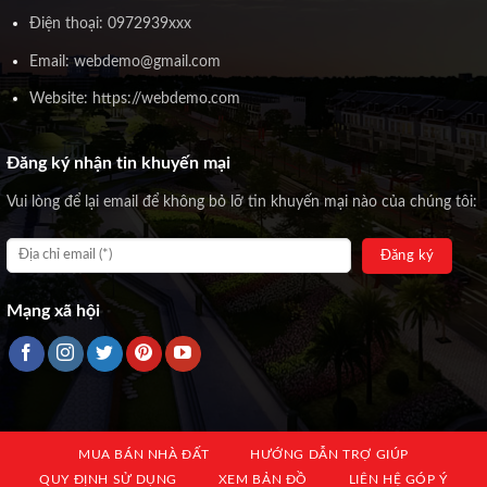
Điện thoại: 0972939xxx
Email: webdemo@gmail.com
Website: https://webdemo.com
Đăng ký nhận tin khuyến mại
Vui lòng để lại email để không bỏ lỡ tin khuyến mại nào của chúng tôi:
Mạng xã hội
MUA BÁN NHÀ ĐẤT
HƯỚNG DẪN TRỢ GIÚP
QUY ĐỊNH SỬ DỤNG
XEM BẢN ĐỒ
LIÊN HỆ GÓP Ý