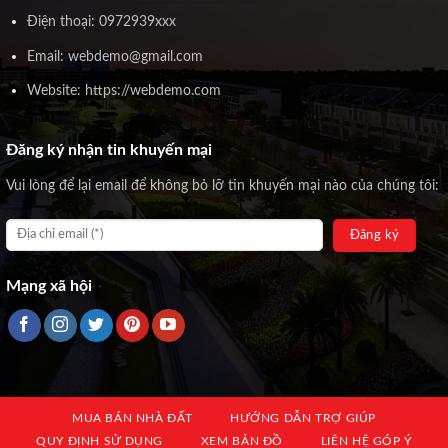
Điện thoại: 0972939xxx
Email: webdemo@gmail.com
Website: https://webdemo.com
Đăng ký nhận tin khuyến mại
Vui lòng để lại email để không bỏ lỡ tin khuyến mại nào của chúng tôi:
Mạng xã hội
MUA BÁN NHÀ ĐẤT
HƯỚNG DẪN TRỢ GIÚP
QUY ĐỊNH SỬ DỤNG
XEM BẢN ĐỒ
LIÊN HỆ GÓP Ý