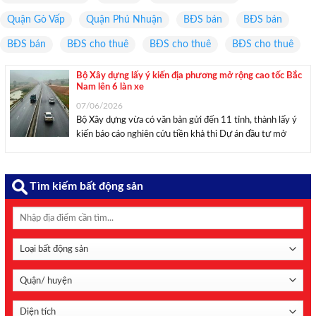
Quận Gò Vấp
Quận Phú Nhuận
BĐS bán
BĐS bán
BĐS bán
BĐS cho thuê
BĐS cho thuê
BĐS cho thuê
Bộ Xây dựng lấy ý kiến địa phương mở rộng cao tốc Bắc
Nam lên 6 làn xe
07/06/2026
Bộ Xây dựng vừa có văn bản gửi đến 11 tỉnh, thành lấy ý
kiến báo cáo nghiên cứu tiền khả thi Dự án đầu tư mở
rộng các đoạn tuyến cao tốc Bắc – Nam phía Đông. Ảnh
minh họa: Thảo Ngân – Mekong ...
Tìm kiếm bất động sản