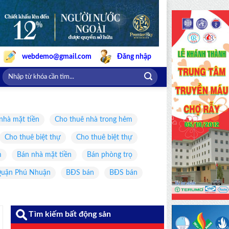
webdemo@gmail.com
Đăng nhập
nhà mặt tiền
Cho thuê nhà trong hẻm
Cho thuê biệt thự
Cho thuê biệt thự
m
Bán nhà mặt tiền
Bán phòng trọ
uận Phú Nhuận
BĐS bán
BĐS bán
Tìm kiếm bất động sản