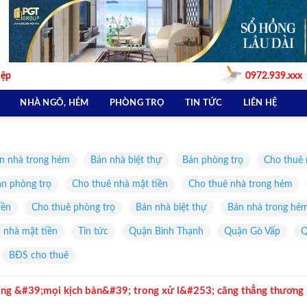
iệp
0972.939.xxx
NHÀ NGÕ, HẺM
PHÒNG TRỌ
TIN TỨC
LIÊN HỆ
n nhà trong hẻm
Bán nhà biệt thự
Bán phòng trọ
Cho thuê 
n phòng trọ
Cho thuê nhà mặt tiền
Cho thuê nhà trong hẻm
iền
Cho thuê phòng trọ
Bán nhà biệt thự
Bán nhà trong hẻ
 nhà mặt tiền
Tin tức
Quận Bình Thạnh
Quận Gò Vấp
Q
BĐS cho thuê
ng &#39;mọi kịch bản&#39; trong xử l&#253; căng thẳng thương
Quốc