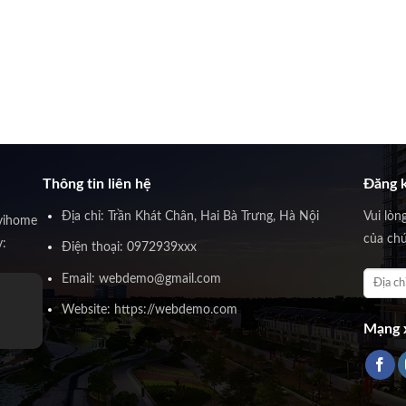
Thông tin liên hệ
Đăng k
Địa chỉ: Trần Khát Chân, Hai Bà Trưng, Hà Nội
Vui lòn
vihome
của chú
y:
Điện thoại: 0972939xxx
Email: webdemo@gmail.com
Website: https://webdemo.com
Mạng x