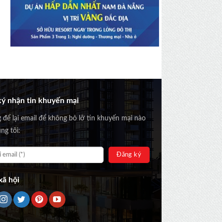
ý nhận tin khuyến mại
g để lại email để không bỏ lỡ tin khuyến mại nào
ng tôi:
ã hội