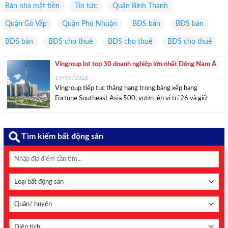
Bán nhà mặt tiền
Tin tức
Quận Bình Thạnh
Quận Gò Vấp
Quận Phú Nhuận
BĐS bán
BĐS bán
BĐS bán
BĐS cho thuê
BĐS cho thuê
BĐS cho thuê
Vingroup lọt top 30 doanh nghiệp lớn nhất Đông Nam Á
19/06/2026
Vingroup tiếp tục thăng hạng trong bảng xếp hạng
Fortune Southeast Asia 500, vươn lên vị trí 26 và giữ
vững vị thế dẫn đầu khối doanh nghiệp tư nhân Việt Nam.
Vinhomes Central Park, TP HCM. Ảnh: Vingroup. Theo
bảng xếp hạng Fortune Southeast ...
Tìm kiếm bất động sản