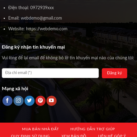
Điện thoại: 0972939xxx
Email: webdemo@gmail.com
Website: https://webdemo.com
Đăng ký nhận tin khuyến mại
Vui lòng để lại email để không bỏ lỡ tin khuyến mại nào của chúng tôi:
Mạng xã hội
MUA BÁN NHÀ ĐẤT
HƯỚNG DẪN TRỢ GIÚP
QUY ĐỊNH SỬ DỤNG
XEM BẢN ĐỒ
LIÊN HỆ GÓP Ý