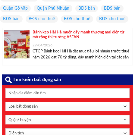
Quận Gò Vấp
Quận Phú Nhuận
BĐS bán
BĐS bán
BĐS bán
BĐS cho thuê
BĐS cho thuê
BĐS cho thuê
Bánh kẹo Hải Hà muốn đẩy mạnh thương mại điện tử
mở rộng thị trường ASEAN
29/04/2026
CTCP Bánh kẹo Hải Hà đặt mục tiêu lợi nhuận trước thuế
năm 2026 đạt 70 tỷ đồng, đẩy mạnh hiện diện tại các sàn
thương mại điện tử và thâm nhập sâu hơn vào thị trường
quốc tế. Các sản phẩm của Bánh kẹo ...
Tìm kiếm bất động sản