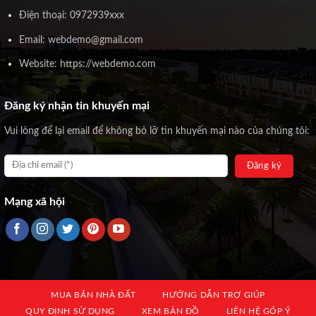
Điện thoại: 0972939xxx
Email: webdemo@gmail.com
Website: https://webdemo.com
Đăng ký nhận tin khuyến mại
Vui lòng để lại email để không bỏ lỡ tin khuyến mại nào của chúng tôi:
Mạng xã hội
MUA BÁN NHÀ ĐẤT
HƯỚNG DẪN TRỢ GIÚP
QUY ĐỊNH SỬ DỤNG
XEM BẢN ĐỒ
LIÊN HỆ GÓP Ý