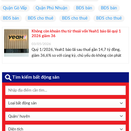
Quận Gò Vấp
Quận Phú Nhuận
BĐS bán
BĐS bán
BĐS bán
BĐS cho thuê
BĐS cho thuê
BĐS cho thuê
Không còn khoản thu từ thoái vốn Yeah1 báo lãi quý 1
2026 giảm 36
03/05/2026
Quý 1/2026, Yeah1 báo lãi sau thuế gần 14,7 tỷ đồng,
giảm 36,6% so với cùng kỳ, chủ yếu do không còn phát
sinh khoản doanh thu tài chính từ hoạt động thoái vốn
công ty con như quý 1/2025. Ảnh: Yeah1. Theo báo cáo ...
Tìm kiếm bất động sản