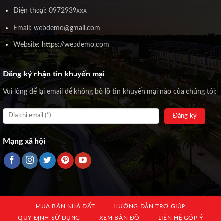
Điện thoại: 0972939xxx
Email: webdemo@gmail.com
Website: https://webdemo.com
Đăng ký nhận tin khuyến mại
Vui lòng để lại email để không bỏ lỡ tin khuyến mại nào của chúng tôi:
Mạng xã hội
MUA BÁN NHÀ ĐẤT
HƯỚNG DẪN TRỢ GIÚP
QUY ĐỊNH SỬ DỤNG
XEM BẢN ĐỒ
LIÊN HỆ GÓP Ý