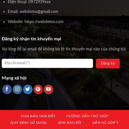
Điện thoại: 0972939xxx
Email: webdemo@gmail.com
Website: https://webdemo.com
Đăng ký nhận tin khuyến mại
Vui lòng để lại email để không bỏ lỡ tin khuyến mại nào của chúng tôi:
Mạng xã hội
MUA BÁN NHÀ ĐẤT
HƯỚNG DẪN TRỢ GIÚP
QUY ĐỊNH SỬ DỤNG
XEM BẢN ĐỒ
LIÊN HỆ GÓP Ý