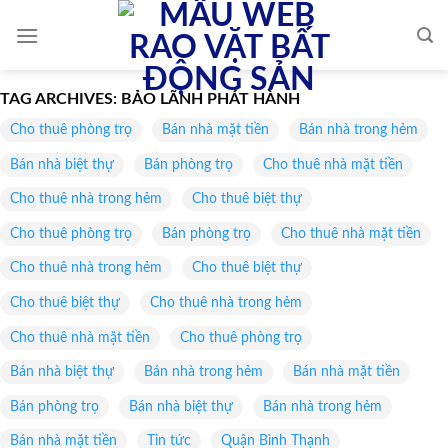
Skip
to
content
TAG ARCHIVES:
BẢO LÃNH PHÁT HÀNH
Cho thuê phòng trọ
Bán nhà mặt tiền
Bán nhà trong hẻm
Bán nhà biệt thự
Bán phòng trọ
Cho thuê nhà mặt tiền
Cho thuê nhà trong hẻm
Cho thuê biệt thự
Cho thuê phòng trọ
Bán phòng trọ
Cho thuê nhà mặt tiền
Cho thuê nhà trong hẻm
Cho thuê biệt thự
Cho thuê biệt thự
Cho thuê nhà trong hẻm
Cho thuê nhà mặt tiền
Cho thuê phòng trọ
Bán nhà biệt thự
Bán nhà trong hẻm
Bán nhà mặt tiền
Bán phòng trọ
Bán nhà biệt thự
Bán nhà trong hẻm
Bán nhà mặt tiền
Tin tức
Quận Bình Thạnh