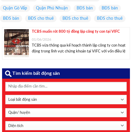
Quận Gò Vấp
Quận Phú Nhuận
BĐS bán
BĐS bán
BĐS bán
BĐS cho thuê
BĐS cho thuê
BĐS cho thuê
TCBS muốn rót 800 tỷ đồng lập công ty con tại VIFC
01/06/2026
TCBS vừa thông qua kế hoạch thành lập công ty con hoạt
động trong lĩnh vực chứng khoán tại VIFC với vốn điều lệ
800 tỷ đồng. Ảnh minh họa. CTCP Chứng khoán Kỹ
thương (TCBS, mã: TCX) vừa công bố nghị quyết HĐQT,
thông ...
Tìm kiếm bất động sản