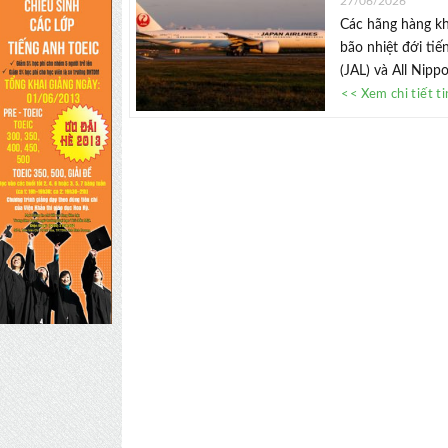
27/06/2026
Các hãng hàng kh
bão nhiệt đới ti
(JAL) và All Nipp
<< Xem chi tiết t