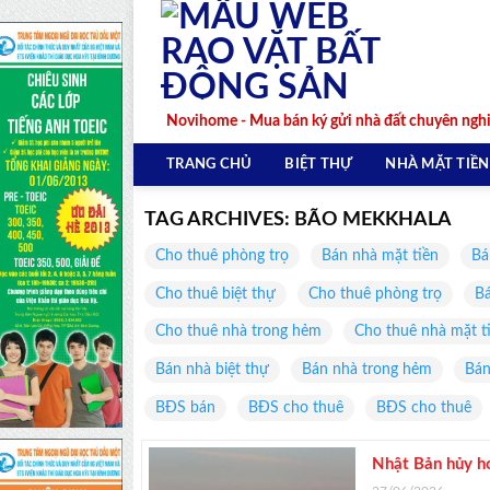
Skip
to
content
Novihome - Mua bán ký gửi nhà đất chuyên ngh
TRANG CHỦ
BIỆT THỰ
NHÀ MẶT TIỀN
TAG ARCHIVES:
BÃO MEKKHALA
Cho thuê phòng trọ
Bán nhà mặt tiền
Bá
Cho thuê biệt thự
Cho thuê phòng trọ
Bá
Cho thuê nhà trong hẻm
Cho thuê nhà mặt t
Bán nhà biệt thự
Bán nhà trong hẻm
Bán
BĐS bán
BĐS cho thuê
BĐS cho thuê
Nhật Bản hủy hơ