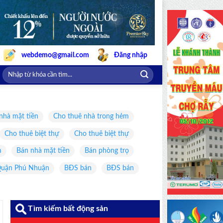
webdemo@gmail.com
Đăng nhập
nhà mặt tiền
Cho thuê nhà trong hẻm
Cho thuê biệt thự
Cho thuê biệt thự
m
Bán nhà mặt tiền
Bán phòng trọ
uận Phú Nhuận
BĐS bán
BĐS bán
Tìm kiếm bất động sản