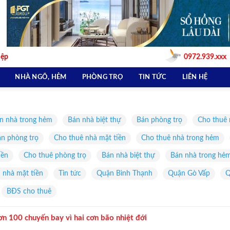
iệp
0972.939.xxx
NHÀ NGÕ, HẺM
PHÒNG TRỌ
TIN TỨC
LIÊN HỆ
n nhà trong hẻm
Bán nhà biệt thự
Bán phòng trọ
Cho thuê 
n phòng trọ
Cho thuê nhà mặt tiền
Cho thuê nhà trong hẻm
iền
Cho thuê phòng trọ
Bán nhà biệt thự
Bán nhà trong hẻ
 nhà mặt tiền
Tin tức
Quận Bình Thạnh
Quận Gò Vấp
Q
BĐS cho thuê
n 100 chuyến bay vì hai cơn bão nhiệt đới