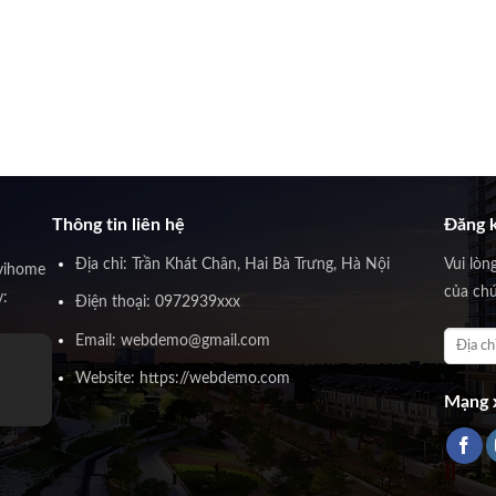
Thông tin liên hệ
Đăng k
Địa chỉ: Trần Khát Chân, Hai Bà Trưng, Hà Nội
Vui lòn
vihome
của chú
y:
Điện thoại: 0972939xxx
Email: webdemo@gmail.com
Website: https://webdemo.com
Mạng x