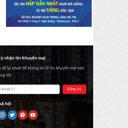
ý nhận tin khuyến mại
g để lại email để không bỏ lỡ tin khuyến mại nào
ng tôi:
ã hội