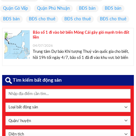
Quận Gò Vấp
Quận Phú Nhuận
BĐS bán
BĐS bán
BĐS bán
BĐS cho thuê
BĐS cho thuê
BĐS cho thuê
Bão số 1 đi vào bờ biển Móng Cái gây gió mạnh trên đất
liền
04/07/2026
Trung tâm Dự báo Khí tượng Thuỷ văn quốc gia cho biết,
hồi 19h tối ngày 4/7, bão số 1 đã đi vào khu vưc bờ biển
Móng Cái, Quảng Ninh, cường độ cấp 8 – 9, giật 11.
Hướng đi của bão số 1 ...
Tìm kiếm bất động sản