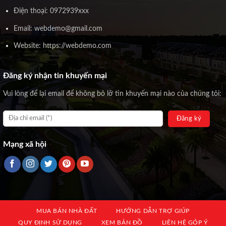
Điện thoại: 0972939xxx
Email: webdemo@gmail.com
Website: https://webdemo.com
Đăng ký nhận tin khuyến mại
Vui lòng để lại email để không bỏ lỡ tin khuyến mại nào của chúng tôi:
Mạng xã hội
MUA BÁN NHÀ ĐẤT
HƯỚNG DẪN TRỢ GIÚP
QUY ĐỊNH SỬ DỤNG
XEM BẢN ĐỒ
LIÊN HỆ GÓP Ý