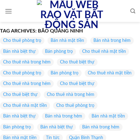
Skip
to
content
TAG ARCHIVES:
BÃO QUẢNG NINH
Cho thuê phòng trọ
Bán nhà mặt tiền
Bán nhà trong hẻm
Bán nhà biệt thự
Bán phòng trọ
Cho thuê nhà mặt tiền
Cho thuê nhà trong hẻm
Cho thuê biệt thự
Cho thuê phòng trọ
Bán phòng trọ
Cho thuê nhà mặt tiền
Cho thuê nhà trong hẻm
Cho thuê biệt thự
Cho thuê biệt thự
Cho thuê nhà trong hẻm
Cho thuê nhà mặt tiền
Cho thuê phòng trọ
Bán nhà biệt thự
Bán nhà trong hẻm
Bán nhà mặt tiền
Bán phòng trọ
Bán nhà biệt thự
Bán nhà trong hẻm
Bán nhà mặt tiền
Tin tức
Quận Bình Thạnh