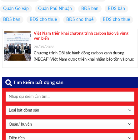
Quận Gò Vấp
Quận Phú Nhuận
BĐS bán
BĐS bán
BĐS bán
BĐS cho thuê
BĐS cho thuê
BĐS cho thuê
Việt Nam triển khai chương trình carbon bảo vệ vùng
ven biển
28/05/2026
Chương trình Đối tác hành động carbon xanh dương
(NBCAP) Việt Nam được triển khai nhằm bảo tồn và phục
hồi hệ sinh thái biển – ven biển, phát triển các sáng kiến
hấp thụ carbon từ biển và hỗ trợ Việt Nam thực hiện ...
Tìm kiếm bất động sản