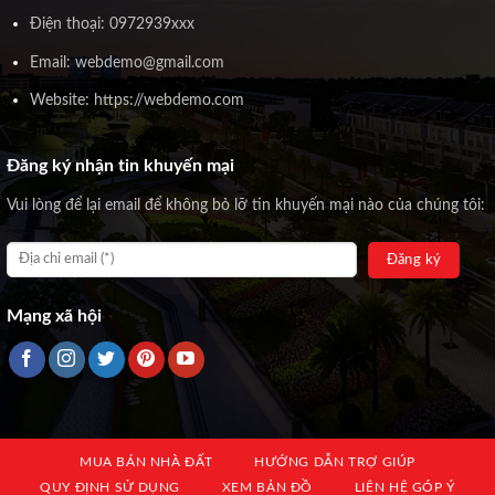
Điện thoại: 0972939xxx
Email: webdemo@gmail.com
Website: https://webdemo.com
Đăng ký nhận tin khuyến mại
Vui lòng để lại email để không bỏ lỡ tin khuyến mại nào của chúng tôi:
Mạng xã hội
MUA BÁN NHÀ ĐẤT
HƯỚNG DẪN TRỢ GIÚP
QUY ĐỊNH SỬ DỤNG
XEM BẢN ĐỒ
LIÊN HỆ GÓP Ý