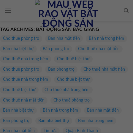
Skip
to
content
TAG ARCHIVES:
BẤT ĐỘNG SẢN BẮC GIANG
Cho thuê phòng trọ
Bán nhà mặt tiền
Bán nhà trong hẻm
Bán nhà biệt thự
Bán phòng trọ
Cho thuê nhà mặt tiền
Cho thuê nhà trong hẻm
Cho thuê biệt thự
Cho thuê phòng trọ
Bán phòng trọ
Cho thuê nhà mặt tiền
Cho thuê nhà trong hẻm
Cho thuê biệt thự
Cho thuê biệt thự
Cho thuê nhà trong hẻm
Cho thuê nhà mặt tiền
Cho thuê phòng trọ
Bán nhà biệt thự
Bán nhà trong hẻm
Bán nhà mặt tiền
Bán phòng trọ
Bán nhà biệt thự
Bán nhà trong hẻm
Bán nhà mặt tiền
Tin tức
Quận Bình Thạnh