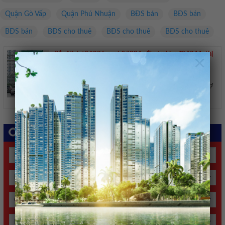
Quận Gò Vấp
Quận Phú Nhuận
BĐS bán
BĐS bán
BĐS bán
BĐS cho thuê
BĐS cho thuê
BĐS cho thuê
Bắc Ninh t&#236;m nh&#224; đầu tư khu đ&#244; thị
×
hơn 30.000 tỷ đồng
17/05/2026
Bắc Ninh tìm nhà đầu tư dự án khu đô thị hỗn hợp và chợ
quốc tế Bắc Giang, quy mô 295 ha, tổng vốn 30.656 tỷ
đồng. Dự án khu đô thị hỗn hợp và chợ quốc tế Bắc Giang
nằm tại phường ...
Tìm kiếm bất động sản