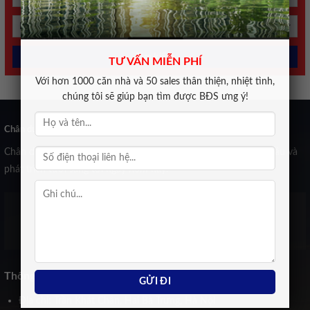
TƯ VẤN MIỄN PHÍ
Với hơn 1000 căn nhà và 50 sales thân thiện, nhiệt tình,
chúng tôi sẽ giúp bạn tìm được BĐS ưng ý!
Chân dung CEO
Chân dung những con người đầu tiên dìu dắt Novihome khởi đầu và
phát triển tươi sáng tới ngày hôm nay:
Trịnh Kiều Anh
Co-Founder Novihome
Thông tin liên hệ
Địa chỉ: Trần Khát Chân, Hai Bà Trưng, Hà Nội