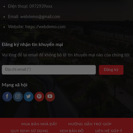
Điện thoại: 0972939xxx
Email: webdemo@gmail.com
Website: https://webdemo.com
Đăng ký nhận tin khuyến mại
Vui lòng để lại email để không bỏ lỡ tin khuyến mại nào của chúng tôi:
Mạng xã hội
MUA BÁN NHÀ ĐẤT
HƯỚNG DẪN TRỢ GIÚP
QUY ĐỊNH SỬ DỤNG
XEM BẢN ĐỒ
LIÊN HỆ GÓP Ý