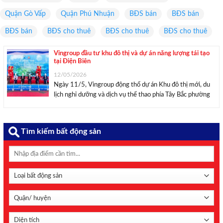
Quận Gò Vấp
Quận Phú Nhuận
BĐS bán
BĐS bán
BĐS bán
BĐS cho thuê
BĐS cho thuê
BĐS cho thuê
Vingroup đầu tư khu đô thị và dự án năng lượng tái tạo
tại Điện Biên
12/05/2026
Ngày 11/5, Vingroup động thổ dự án Khu đô thị mới, du
lịch nghỉ dưỡng và dịch vụ thể thao phía Tây Bắc phường
Điện Biên Phủ, đồng thời ký biên bản ghi nhớ hợp tác phát
triển năng lượng tái tạo với tỉnh Điện ...
Tìm kiếm bất động sản