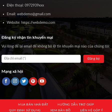
Điện thoại: 0972939xxx
Email: webdemo@gmail.com
Website: https://webdemo.com
Đăng ký nhận tin khuyến mại
Vui lòng để lại email để không bỏ lỡ tin khuyến mại nào của chúng tôi:
Mạng xã hội
MUA BÁN NHÀ ĐẤT
HƯỚNG DẪN TRỢ GIÚP
QUY ĐỊNH SỬ DỤNG
XEM BẢN ĐỒ
LIÊN HỆ GÓP Ý