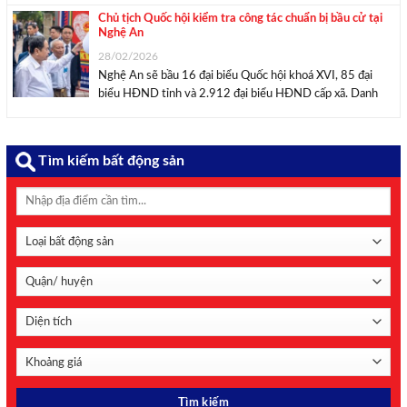
HĐND các cấp nhiệm kỳ 2026 – 2031. ...
Chủ tịch Quốc hội kiểm tra công tác chuẩn bị bầu cử tại
Nghệ An
28/02/2026
Nghệ An sẽ bầu 16 đại biểu Quốc hội khoá XVI, 85 đại
biểu HĐND tỉnh và 2.912 đại biểu HĐND cấp xã. Danh
sách cử tri của tỉnh đã được niêm yết vào từng khu vực bỏ
phiếu. Sáng ngày 28/2, Đoàn giám sát, ...
Tìm kiếm bất động sản