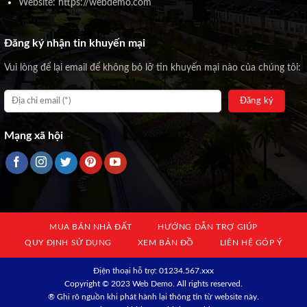
Website: https://webdemo.com
Đăng ký nhận tin khuyến mại
Vui lòng để lại email để không bỏ lỡ tin khuyến mại nào của chúng tôi:
Mạng xã hội
MUA BÁN NHÀ ĐẤT
HƯỚNG DẪN TRỢ GIÚP
QUY ĐỊNH SỬ DỤNG
XEM BẢN ĐỒ
LIÊN HỆ GÓP Ý
Địện thoại hỗ trợ: 01234.567.xxx
Copyright © 2023 Web Demo. All rights reserved.
® Ghi rõ nguồn khi phát hành lại thông tin từ website này.