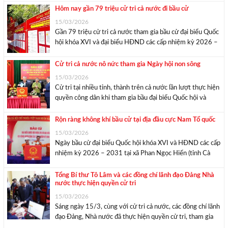
thực cho đời sống người dân. Người ...
Hôm nay gần 79 triệu cử tri cả nước đi bầu cử
15/03/2026
Gần 79 triệu cử tri cả nước tham gia bầu cử đại biểu Quốc
hội khóa XVI và đại biểu HĐND các cấp nhiệm kỳ 2026 –
2031 vào hôm nay, ngày 15/3/2026. Đây là sự kiện
chính trị trọng đại, là ngày hội lớn ...
Cử tri cả nước nô nức tham gia Ngày hội non sông
15/03/2026
Cử tri tại nhiều tỉnh, thành trên cả nước lần lượt thực hiện
quyền công dân khi tham gia bầu đại biểu Quốc hội và
HĐND các cấp nhiệm kỳ 2026 – 2031. Sáng 15/3, cùng
với cử tri trên cả nước, tại nhiều điểm ...
Rộn ràng không khí bầu cử tại địa đầu cực Nam Tổ quốc
15/03/2026
Ngày bầu cử đại biểu Quốc hội khóa XVI và HĐND các cấp
nhiệm kỳ 2026 – 2031 tại xã Phan Ngọc Hiển (tỉnh Cà
Mau) diễn ra trong không khí tưng bừng, trang trọng. Cử
tri bầu cử tại xã Phan Ngọc Hiển. Ảnh: ...
Tổng Bí thư Tô Lâm và các đồng chí lãnh đạo Đảng Nhà
nước thực hiện quyền cử tri
15/03/2026
Sáng ngày 15/3, cùng với cử tri cả nước, các đồng chí lãnh
đạo Đảng, Nhà nước đã thực hiện quyền cử tri, tham gia
bỏ phiếu bầu đại biểu Quốc hội khóa XVI và đại biểu