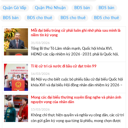
Quận Gò Vấp
Quận Phú Nhuận
BĐS bán
BĐS bán
BĐS bán
BĐS cho thuê
BĐS cho thuê
BĐS cho thuê
Mỗi đại biểu trúng cử phải luôn ghi nhớ phía sau mình là
niềm tin kỳ vọng
31/03/2026
Tổng Bí thư Tô Lâm nhấn mạnh, Quốc hội khóa XVI,
HĐND các cấp nhiệm kỳ 2026 -2031 phải là Quốc hội,
HĐND của đổi mới, của hành động, của hiệu quả, gần dân
và vì dân. Mỗi đại biểu trúng cử phải luôn ghi ...
Tỉ lệ cử tri cả nước đi bầu cử đạt trên 99
16/03/2026
Bộ Nội vụ cho biết cuộc bỏ phiếu bầu cử đại biểu Quốc hội
khóa XVI và đại biểu Hội đồng nhân dân nhiệm kỳ 2026 –
2031 đã kết thúc hoàn toàn lúc 21h ngày 15/3. Số liệu
cập nhật đến 23h23 ngày 15/3 ...
Mong các đại biểu thường xuyên lắng nghe và phản ánh
nguyện vọng của nhân dân
15/03/2026
Không chỉ thực hiện quyền và nghĩa vụ công dân, các cử tri
còn gửi gắm kỳ vọng qua từng lá phiếu, mong chọn được
những đại biểu có tâm, có tầm, đề xuất các chính sách thiết