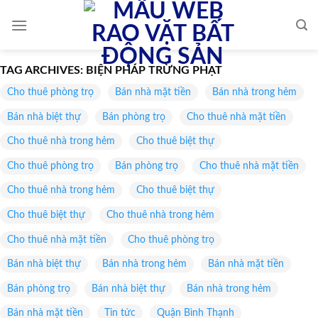
Skip
to
content
TAG ARCHIVES:
BIỆN PHÁP TRỪNG PHẠT
Cho thuê phòng trọ
Bán nhà mặt tiền
Bán nhà trong hẻm
Bán nhà biệt thự
Bán phòng trọ
Cho thuê nhà mặt tiền
Cho thuê nhà trong hẻm
Cho thuê biệt thự
Cho thuê phòng trọ
Bán phòng trọ
Cho thuê nhà mặt tiền
Cho thuê nhà trong hẻm
Cho thuê biệt thự
Cho thuê biệt thự
Cho thuê nhà trong hẻm
Cho thuê nhà mặt tiền
Cho thuê phòng trọ
Bán nhà biệt thự
Bán nhà trong hẻm
Bán nhà mặt tiền
Bán phòng trọ
Bán nhà biệt thự
Bán nhà trong hẻm
Bán nhà mặt tiền
Tin tức
Quận Bình Thạnh