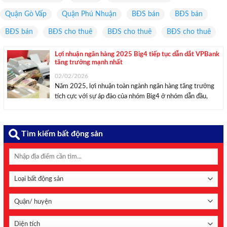
Quận Gò Vấp
Quận Phú Nhuận
BĐS bán
BĐS bán
BĐS bán
BĐS cho thuê
BĐS cho thuê
BĐS cho thuê
Lợi nhuận ngân hàng 2025 Big4 tiếp tục dẫn dắt VPBank
tăng trưởng mạnh nhất
02/02/2026
Năm 2025, lợi nhuận toàn ngành ngân hàng tăng trưởng
tích cực với sự áp đảo của nhóm Big4 ở nhóm dẫn đầu,
trong khi VPBank ghi nhận mức tăng lợi nhuận cao nhất
trong Top 10, MB và Techcombank cùng lãi trên 30.000
tỷ ...
Tìm kiếm bất động sản