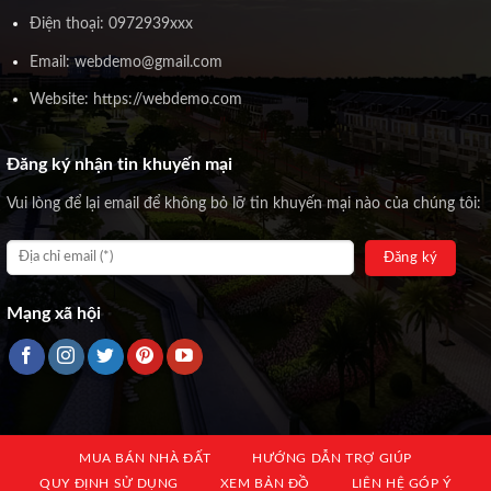
Điện thoại: 0972939xxx
Email: webdemo@gmail.com
Website: https://webdemo.com
Đăng ký nhận tin khuyến mại
Vui lòng để lại email để không bỏ lỡ tin khuyến mại nào của chúng tôi:
Mạng xã hội
MUA BÁN NHÀ ĐẤT
HƯỚNG DẪN TRỢ GIÚP
QUY ĐỊNH SỬ DỤNG
XEM BẢN ĐỒ
LIÊN HỆ GÓP Ý