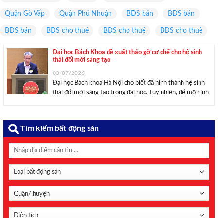
Quận Gò Vấp
Quận Phú Nhuận
BĐS bán
BĐS bán
BĐS bán
BĐS cho thuê
BĐS cho thuê
BĐS cho thuê
Đại học Bách Khoa đề xuất tháo gỡ cơ chế cho hệ sinh
thái đổi mới sáng tạo
03/07/2026
Đại học Bách khoa Hà Nội cho biết đã hình thành hệ sinh
thái đổi mới sáng tạo trong đại học. Tuy nhiên, để mô hình
hợp tác giữa Nhà nước – Nhà trường – Doanh nghiệp
phát huy hiệu quả cần tiếp tục tháo ...
Tìm kiếm bất động sản