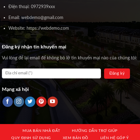
Điện thoại: 0972939xxx
Email: webdemo@gmail.com
Website: https://webdemo.com
Đăng ký nhận tin khuyến mại
Vui lòng để lại email để không bỏ lỡ tin khuyến mại nào của chúng tôi:
Mạng xã hội
MUA BÁN NHÀ ĐẤT
HƯỚNG DẪN TRỢ GIÚP
QUY ĐỊNH SỬ DỤNG
XEM BẢN ĐỒ
LIÊN HỆ GÓP Ý