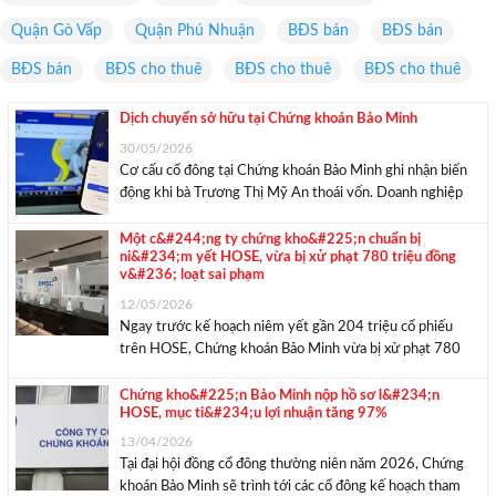
Quận Gò Vấp
Quận Phú Nhuận
BĐS bán
BĐS bán
BĐS bán
BĐS cho thuê
BĐS cho thuê
BĐS cho thuê
Dịch chuyển sở hữu tại Chứng khoán Bảo Minh
30/05/2026
Cơ cấu cổ đông tại Chứng khoán Bảo Minh ghi nhận biến
động khi bà Trương Thị Mỹ An thoái vốn. Doanh nghiệp
cũng đang triển khai kế hoạch tăng vốn quy mô lớn và
hoàn tất các thủ tục niêm yết trên HoSE. Chứng ...
Một c&#244;ng ty chứng kho&#225;n chuẩn bị
ni&#234;m yết HOSE, vừa bị xử phạt 780 triệu đồng
v&#236; loạt sai phạm
12/05/2026
Ngay trước kế hoạch niêm yết gần 204 triệu cổ phiếu
trên HOSE, Chứng khoán Bảo Minh vừa bị xử phạt 780
triệu đồng do nhiều vi phạm trong hoạt động chứng
khoán, từ công bố thông tin đến cho vay và quản lý ...
Chứng kho&#225;n Bảo Minh nộp hồ sơ l&#234;n
HOSE, mục ti&#234;u lợi nhuận tăng 97%
13/04/2026
Tại đại hội đồng cổ đông thường niên năm 2026, Chứng
khoán Bảo Minh sẽ trình tới các cổ đông kế hoạch tham