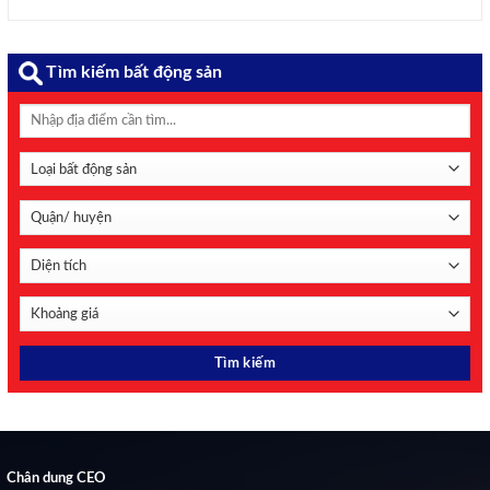
vọng với lợi nhuận tăng gần gấp đôi và vốn điều lệ tăng
gấp rưỡi so với năm trước. Mục tiêu ...
Tìm kiếm bất động sản
Chân dung CEO