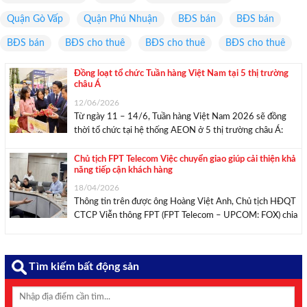
Quận Gò Vấp
Quận Phú Nhuận
BĐS bán
BĐS bán
BĐS bán
BĐS cho thuê
BĐS cho thuê
BĐS cho thuê
Đồng loạt tổ chức Tuần hàng Việt Nam tại 5 thị trường
châu Á
12/06/2026
Từ ngày 11 – 14/6, Tuần hàng Việt Nam 2026 sẽ đồng
thời tổ chức tại hệ thống AEON ở 5 thị trường châu Á:
Nhật Bản, Malaysia, Hong Kong (Trung Quốc), Trung Quốc
và Campuchia. Thứ trưởng Bộ Công Thương Phan Thị
Chủ tịch FPT Telecom Việc chuyển giao giúp cải thiện khả
năng tiếp cận khách hàng
Thắng cùng ...
18/04/2026
Thông tin trên được ông Hoàng Việt Anh, Chủ tịch HĐQT
CTCP Viễn thông FPT (FPT Telecom – UPCOM: FOX) chia
sẻ với cổ đông tại ĐHĐCĐ thường niên năm 2026, tổ
chức ngày 17/4. Năm 2026 là kỳ họp ĐHĐCĐ thường
niên đầu tiên ...
Tìm kiếm bất động sản