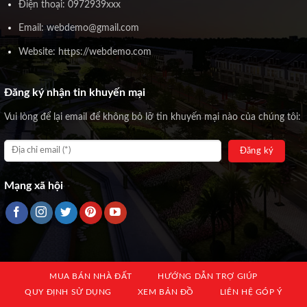
Điện thoại: 0972939xxx
Email: webdemo@gmail.com
Website: https://webdemo.com
Đăng ký nhận tin khuyến mại
Vui lòng để lại email để không bỏ lỡ tin khuyến mại nào của chúng tôi:
Mạng xã hội
MUA BÁN NHÀ ĐẤT
HƯỚNG DẪN TRỢ GIÚP
QUY ĐỊNH SỬ DỤNG
XEM BẢN ĐỒ
LIÊN HỆ GÓP Ý