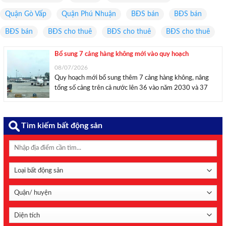
Quận Gò Vấp
Quận Phú Nhuận
BĐS bán
BĐS bán
BĐS bán
BĐS cho thuê
BĐS cho thuê
BĐS cho thuê
Bổ sung 7 cảng hàng không mới vào quy hoạch
08/07/2026
Quy hoạch mới bổ sung thêm 7 cảng hàng không, nâng
tổng số cảng trên cả nước lên 36 vào năm 2030 và 37
vào năm 2050. Ảnh minh họa: Thảo Ngân – Mekong
ASEAN. Bộ trưởng Xây dựng vừa ban hành quyết định về
...
Tìm kiếm bất động sản