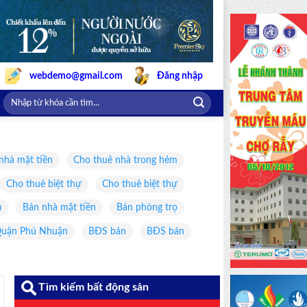
webdemo@gmail.com
Đăng nhập
nhà mặt tiền
Cho thuê nhà trong hẻm
Cho thuê biệt thự
Cho thuê biệt thự
m
Bán nhà mặt tiền
Bán phòng trọ
uận Phú Nhuận
BĐS bán
BĐS bán
Tìm kiếm bất động sản