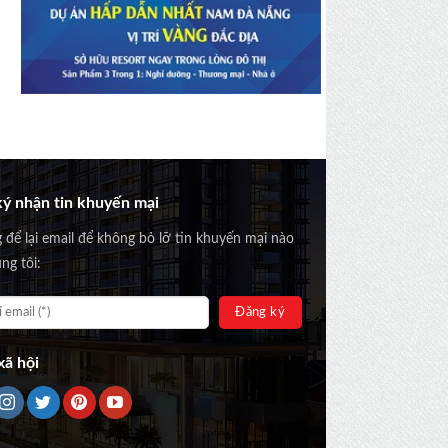
ý nhận tin khuyến mại
g để lại email để không bỏ lỡ tin khuyến mại nào
ng tôi:
ã hội