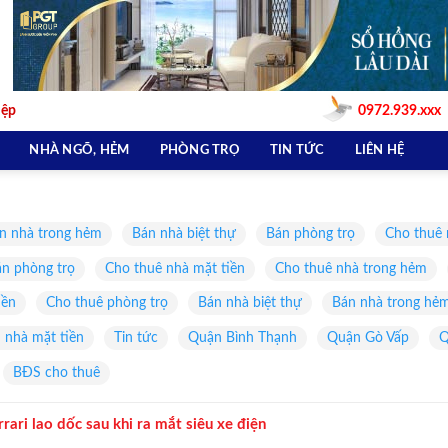
iệp
0972.939.xxx
NHÀ NGÕ, HẺM
PHÒNG TRỌ
TIN TỨC
LIÊN HỆ
n nhà trong hẻm
Bán nhà biệt thự
Bán phòng trọ
Cho thuê 
n phòng trọ
Cho thuê nhà mặt tiền
Cho thuê nhà trong hẻm
iền
Cho thuê phòng trọ
Bán nhà biệt thự
Bán nhà trong hẻ
 nhà mặt tiền
Tin tức
Quận Bình Thạnh
Quận Gò Vấp
Q
BĐS cho thuê
rari lao dốc sau khi ra mắt siêu xe điện