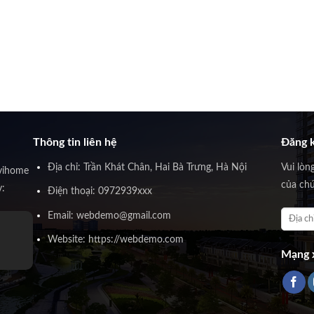
Thông tin liên hệ
Đăng k
Địa chỉ: Trần Khát Chân, Hai Bà Trưng, Hà Nội
Vui lòn
vihome
của chú
y:
Điện thoại: 0972939xxx
Email: webdemo@gmail.com
Website: https://webdemo.com
Mạng x