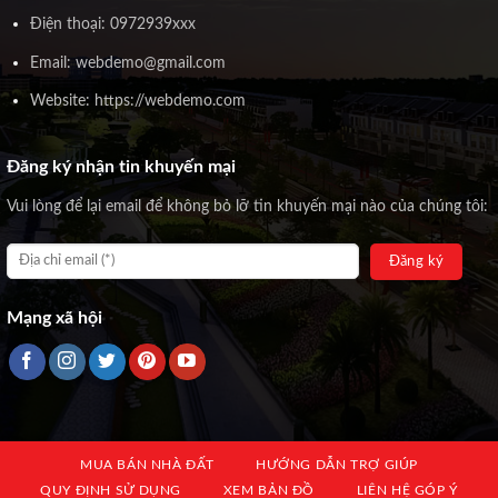
Điện thoại: 0972939xxx
Email: webdemo@gmail.com
Website: https://webdemo.com
Đăng ký nhận tin khuyến mại
Vui lòng để lại email để không bỏ lỡ tin khuyến mại nào của chúng tôi:
Mạng xã hội
MUA BÁN NHÀ ĐẤT
HƯỚNG DẪN TRỢ GIÚP
QUY ĐỊNH SỬ DỤNG
XEM BẢN ĐỒ
LIÊN HỆ GÓP Ý