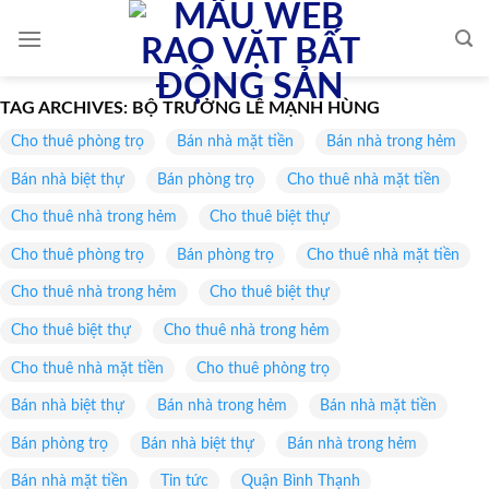
Skip
to
content
TAG ARCHIVES:
BỘ TRƯỞNG LÊ MẠNH HÙNG
Cho thuê phòng trọ
Bán nhà mặt tiền
Bán nhà trong hẻm
Bán nhà biệt thự
Bán phòng trọ
Cho thuê nhà mặt tiền
Cho thuê nhà trong hẻm
Cho thuê biệt thự
Cho thuê phòng trọ
Bán phòng trọ
Cho thuê nhà mặt tiền
Cho thuê nhà trong hẻm
Cho thuê biệt thự
Cho thuê biệt thự
Cho thuê nhà trong hẻm
Cho thuê nhà mặt tiền
Cho thuê phòng trọ
Bán nhà biệt thự
Bán nhà trong hẻm
Bán nhà mặt tiền
Bán phòng trọ
Bán nhà biệt thự
Bán nhà trong hẻm
Bán nhà mặt tiền
Tin tức
Quận Bình Thạnh