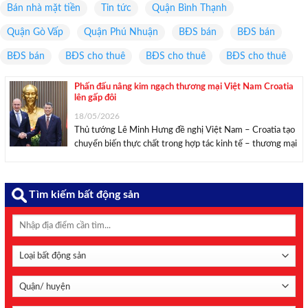
Bán nhà mặt tiền
Tin tức
Quận Bình Thạnh
Quận Gò Vấp
Quận Phú Nhuận
BĐS bán
BĐS bán
BĐS bán
BĐS cho thuê
BĐS cho thuê
BĐS cho thuê
Phấn đấu nâng kim ngạch thương mại Việt Nam Croatia
lên gấp đôi
18/05/2026
Thủ tướng Lê Minh Hưng đề nghị Việt Nam – Croatia tạo
chuyển biến thực chất trong hợp tác kinh tế – thương mại
và đầu tư; phấn đấu nâng kim ngạch thương mại song
phương lên gấp đôi so với mức 161 triệu USD ...
Tìm kiếm bất động sản