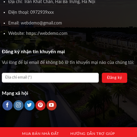
Địa chỉ: Trần Khát Chân, Hai Bà Trưng, Hà Nội
Điện thoại: 0972939xxx
Email: webdemo@gmail.com
Website: https://webdemo.com
Đăng ký nhận tin khuyến mại
Vui lòng để lại email để không bỏ lỡ tin khuyến mại nào của chúng tôi:
Mạng xã hội
MUA BÁN NHÀ ĐẤT
HƯỚNG DẪN TRỢ GIÚP