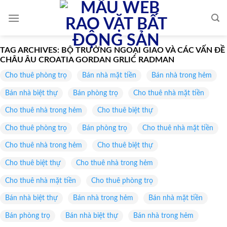
Skip
to
content
TAG ARCHIVES:
BỘ TRƯỞNG NGOẠI GIAO VÀ CÁC VẤN ĐỀ
CHÂU ÂU CROATIA GORDAN GRLIĆ RADMAN
Cho thuê phòng trọ
Bán nhà mặt tiền
Bán nhà trong hẻm
Bán nhà biệt thự
Bán phòng trọ
Cho thuê nhà mặt tiền
Cho thuê nhà trong hẻm
Cho thuê biệt thự
Cho thuê phòng trọ
Bán phòng trọ
Cho thuê nhà mặt tiền
Cho thuê nhà trong hẻm
Cho thuê biệt thự
Cho thuê biệt thự
Cho thuê nhà trong hẻm
Cho thuê nhà mặt tiền
Cho thuê phòng trọ
Bán nhà biệt thự
Bán nhà trong hẻm
Bán nhà mặt tiền
Bán phòng trọ
Bán nhà biệt thự
Bán nhà trong hẻm