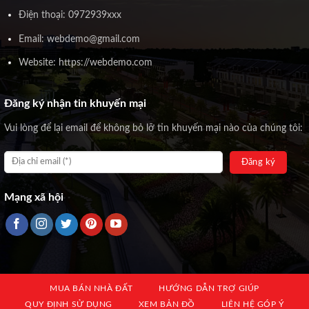
Điện thoại: 0972939xxx
Email: webdemo@gmail.com
Website: https://webdemo.com
Đăng ký nhận tin khuyến mại
Vui lòng để lại email để không bỏ lỡ tin khuyến mại nào của chúng tôi:
Mạng xã hội
MUA BÁN NHÀ ĐẤT
HƯỚNG DẪN TRỢ GIÚP
QUY ĐỊNH SỬ DỤNG
XEM BẢN ĐỒ
LIÊN HỆ GÓP Ý