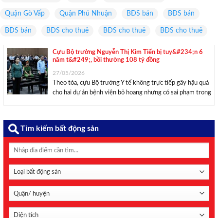
Quận Gò Vấp
Quận Phú Nhuận
BĐS bán
BĐS bán
BĐS bán
BĐS cho thuê
BĐS cho thuê
BĐS cho thuê
Cựu Bộ trưởng Nguyễn Thị Kim Tiến bị tuy&#234;n 6
năm t&#249;, bồi thường 108 tỷ đồng
27/05/2026
Theo tòa, cựu Bộ trưởng Y tế không trực tiếp gây hậu quả
cho hai dự án bệnh viện bỏ hoang nhưng có sai phạm trong
phê duyệt các chủ trương, nhận của cấp dưới 7,5 tỷ đồng
từ các nhà thầu. Sau 7 ...
Tìm kiếm bất động sản