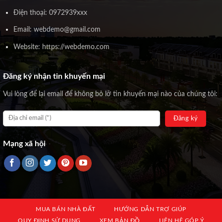
Điện thoại: 0972939xxx
Email: webdemo@gmail.com
Website: https://webdemo.com
Đăng ký nhận tin khuyến mại
Vui lòng để lại email để không bỏ lỡ tin khuyến mại nào của chúng tôi:
Mạng xã hội
MUA BÁN NHÀ ĐẤT
HƯỚNG DẪN TRỢ GIÚP
QUY ĐỊNH SỬ DỤNG
XEM BẢN ĐỒ
LIÊN HỆ GÓP Ý