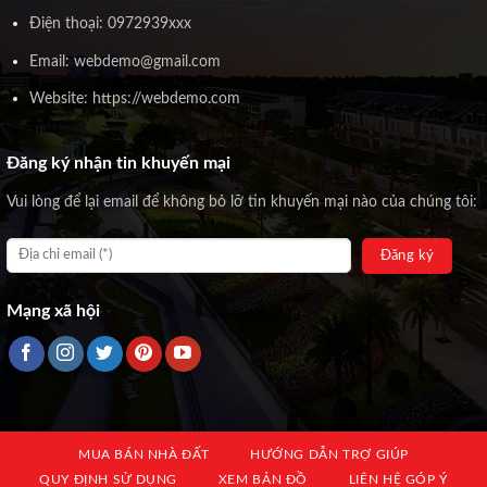
Điện thoại: 0972939xxx
Email: webdemo@gmail.com
Website: https://webdemo.com
Đăng ký nhận tin khuyến mại
Vui lòng để lại email để không bỏ lỡ tin khuyến mại nào của chúng tôi:
Mạng xã hội
MUA BÁN NHÀ ĐẤT
HƯỚNG DẪN TRỢ GIÚP
QUY ĐỊNH SỬ DỤNG
XEM BẢN ĐỒ
LIÊN HỆ GÓP Ý