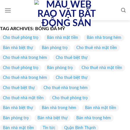
Skip
to
content
TAG ARCHIVES:
BÓNG ĐÁ MỸ
Cho thuê phòng trọ
Bán nhà mặt tiền
Bán nhà trong hẻm
Bán nhà biệt thự
Bán phòng trọ
Cho thuê nhà mặt tiền
Cho thuê nhà trong hẻm
Cho thuê biệt thự
Cho thuê phòng trọ
Bán phòng trọ
Cho thuê nhà mặt tiền
Cho thuê nhà trong hẻm
Cho thuê biệt thự
Cho thuê biệt thự
Cho thuê nhà trong hẻm
Cho thuê nhà mặt tiền
Cho thuê phòng trọ
Bán nhà biệt thự
Bán nhà trong hẻm
Bán nhà mặt tiền
Bán phòng trọ
Bán nhà biệt thự
Bán nhà trong hẻm
Bán nhà mặt tiền
Tin tức
Quận Bình Thạnh