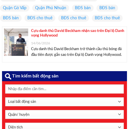
Quận Gò Vấp
Quận Phú Nhuận
BĐS bán
BĐS bán
BĐS bán
BĐS cho thuê
BĐS cho thuê
BĐS cho thuê
Cựu danh thủ David Beckham nhận sao trên Đại lộ Danh
vọng Hollywood
14/06/2026
Cựu danh thủ David Beckham trở thành cầu thủ bóng đá
đầu tiên được gắn sao trên Đại lộ Danh vọng Hollywood.
“Xin chúc mừng ông David Beckham khi được vinh danh
với một ngôi sao trên Đại lộ Danh vọng Hollywood nhằm
ghi nhận ...
Tìm kiếm bất động sản