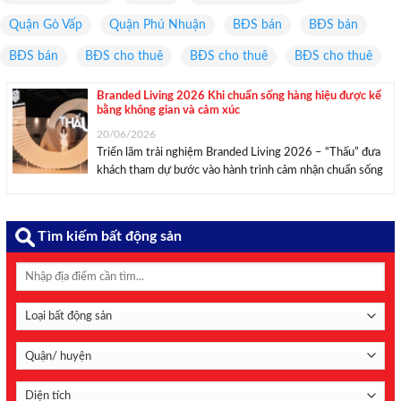
Quận Gò Vấp
Quận Phú Nhuận
BĐS bán
BĐS bán
BĐS bán
BĐS cho thuê
BĐS cho thuê
BĐS cho thuê
Branded Living 2026 Khi chuẩn sống hàng hiệu được kể
bằng không gian và cảm xúc
20/06/2026
Triển lãm trải nghiệm Branded Living 2026 – “Thấu” đưa
khách tham dự bước vào hành trình cảm nhận chuẩn sống
hàng hiệu qua nghệ thuật, không gian và những trải
nghiệm đa giác quan. Triển lãm trải nghiệm Branded Living
2026 – “Thấu” diễn ...
Tìm kiếm bất động sản