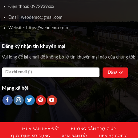
Điện thoại: 0972939xxx
Email: webdemo@gmail.com
Website: https://webdemo.com
Đăng ký nhận tin khuyến mại
Vui lòng để lại email để không bỏ lỡ tin khuyến mại nào của chúng tôi:
Mạng xã hội
MUA BÁN NHÀ ĐẤT
HƯỚNG DẪN TRỢ GIÚP
QUY ĐỊNH SỬ DỤNG
XEM BẢN ĐỒ
LIÊN HỆ GÓP Ý