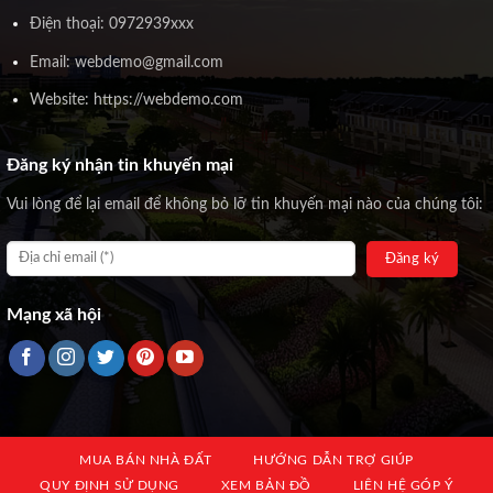
Điện thoại: 0972939xxx
Email: webdemo@gmail.com
Website: https://webdemo.com
Đăng ký nhận tin khuyến mại
Vui lòng để lại email để không bỏ lỡ tin khuyến mại nào của chúng tôi:
Mạng xã hội
MUA BÁN NHÀ ĐẤT
HƯỚNG DẪN TRỢ GIÚP
QUY ĐỊNH SỬ DỤNG
XEM BẢN ĐỒ
LIÊN HỆ GÓP Ý