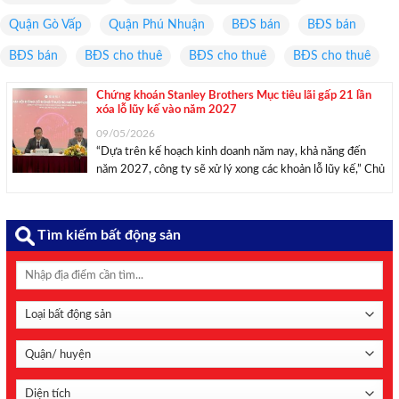
Quận Gò Vấp
Quận Phú Nhuận
BĐS bán
BĐS bán
BĐS bán
BĐS cho thuê
BĐS cho thuê
BĐS cho thuê
Chứng khoán Stanley Brothers Mục tiêu lãi gấp 21 lần
xóa lỗ lũy kế vào năm 2027
09/05/2026
“Dựa trên kế hoạch kinh doanh năm nay, khả năng đến
năm 2027, công ty sẽ xử lý xong các khoản lỗ lũy kế,” Chủ
tịch HĐQT Chứng khoán Stanley Brothers Hồ Lê Việt
Hưng chia sẻ tại ĐHĐCĐ thường niên 2026. Sáng 8/5,
CTCP ...
Tìm kiếm bất động sản