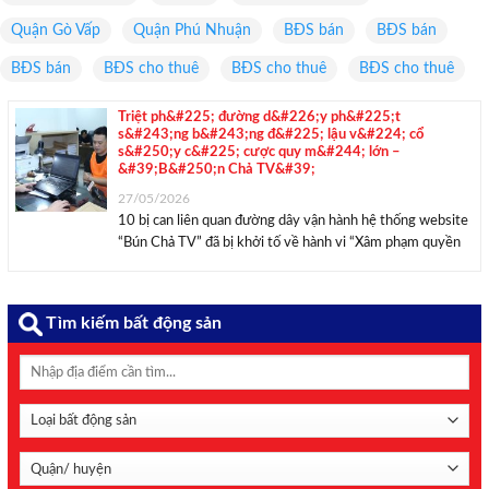
Quận Gò Vấp
Quận Phú Nhuận
BĐS bán
BĐS bán
BĐS bán
BĐS cho thuê
BĐS cho thuê
BĐS cho thuê
Triệt ph&#225; đường d&#226;y ph&#225;t
s&#243;ng b&#243;ng đ&#225; lậu v&#224; cổ
s&#250;y c&#225; cược quy m&#244; lớn –
&#39;B&#250;n Chả TV&#39;
27/05/2026
10 bị can liên quan đường dây vận hành hệ thống website
“Bún Chả TV” đã bị khởi tố về hành vi “Xâm phạm quyền
tác giả, quyền liên quan”. Các đối tượng tham gia đường
dây được trả công cao, riêng nhóm bình ...
Tìm kiếm bất động sản